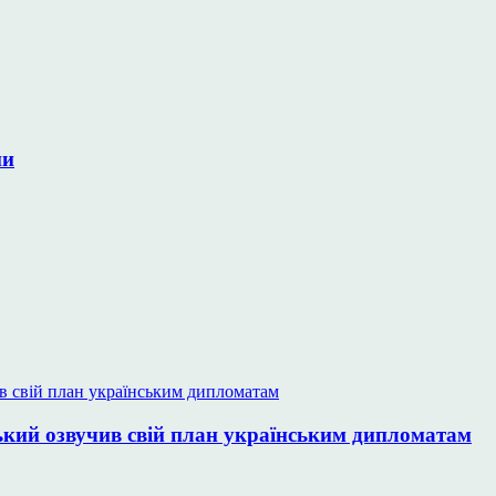
ни
ький озвучив свій план українським дипломатам