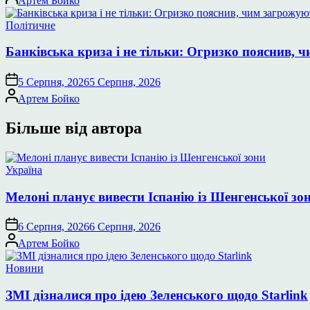
Артем Бойко
Опублікувати
Політичне
у
Банківська криза і не тільки: Огризко пояснив, ч
5 Серпня, 2026
5 Серпня, 2026
Опубліковано
Артем Бойко
Більше від автора
Опублікувати
Україна
у
Мелоні планує вивести Іспанію із Шенгенської зо
6 Серпня, 2026
6 Серпня, 2026
Опубліковано
Артем Бойко
Опублікувати
Новини
у
ЗМІ дізналися про ідею Зеленського щодо Starlink