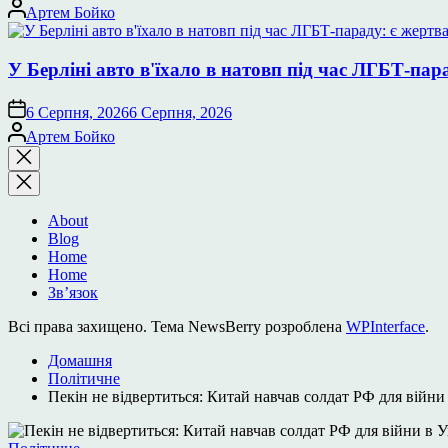
Опубліковано
Артем Бойко
У Берліні авто в'їхало в натовп під час ЛГБТ-пар
6 Серпня, 2026
6 Серпня, 2026
Опубліковано
Артем Бойко
Закрити
пошук
About
Blog
Home
Home
Зв’язок
Всі права захищено. Тема NewsBerry розроблена
WPInterface
.
Домашня
Політичне
Пекін не відвертиться: Китай навчав солдат РФ для війни 
Опублікувати