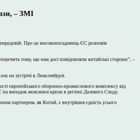
ази, – ЗМІ
 передовій. Про це високопосадовець ЄС розповів
суперечить тому, що нам досі повідомляли китайські сторони”, –
ок на зустрічі в Люксембурзі.
жності європейського оборонно-промислового комплексу від
 на випадок можливої кризи в регіоні Далекого Сходу.
жним партнером, як Китай, є внутрішня єдність усього