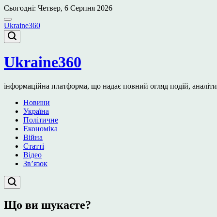
Перейти
Сьогодні: Четвер, 6 Серпня 2026
до
вмісту
Ukraine360
Ukraine360
інформаційна платформа, що надає повний огляд подій, аналітичн
Новини
Україна
Політичне
Економіка
Війна
Статті
Відео
Зв’язок
Що ви шукаєте?