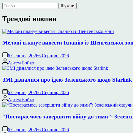
Пошук:
Трендові новини
Мелоні планує вивести Іспанію із Шенгенської зо
6 Серпня, 2026
6 Серпня, 2026
Опубліковано
Артем Бойко
ЗМІ дізналися про ідею Зеленського щодо Starlink
6 Серпня, 2026
6 Серпня, 2026
Опубліковано
Артем Бойко
“Постараємось завершити війну до зими”: Зеленс
6 Серпня, 2026
6 Серпня, 2026