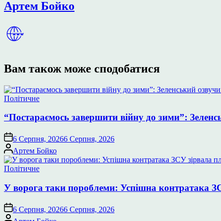
Артем Бойко
Вам також може сподобатися
Опублікувати
Політичне
у
“Постараємось завершити війну до зими”: Зеленс
6 Серпня, 2026
6 Серпня, 2026
Опубліковано
Артем Бойко
Опублікувати
Політичне
у
У ворога таки пороблеми: Успішна контратака ЗС
6 Серпня, 2026
6 Серпня, 2026
Опубліковано