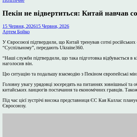
Політичне
у
Пекін не відвертиться: Китай навчав со
15 Червня, 2026
15 Червня, 2026
Артем Бойко
У Євросоюзі підтвердили, що Китай тренував сотні російських 
“Суспільному”, передають Ukraine360.
“Наші служби підтвердили, що така підготовка відбувається в кі
наголосив він.
Цю ситуацію та подальшу взаємодію з Пекіном європейські міні
Головну увагу урядовці зосередять на питаннях зовнішньої та 
китайських ланцюгів постачання та економічних гравців. Також
Під час цієї зустрічі висока представниця ЄС Кая Каллас план
Євросоюзу.