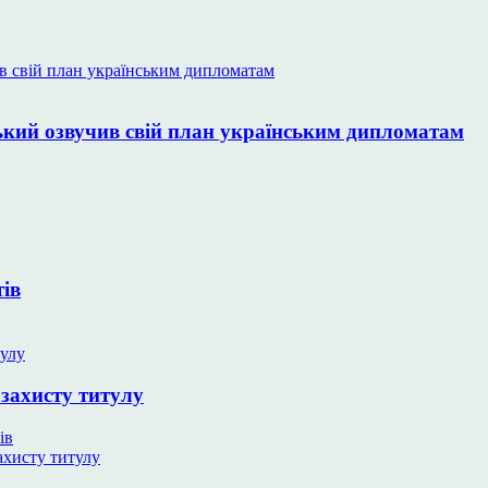
ький озвучив свій план українським дипломатам
тів
захисту титулу
ів
ахисту титулу