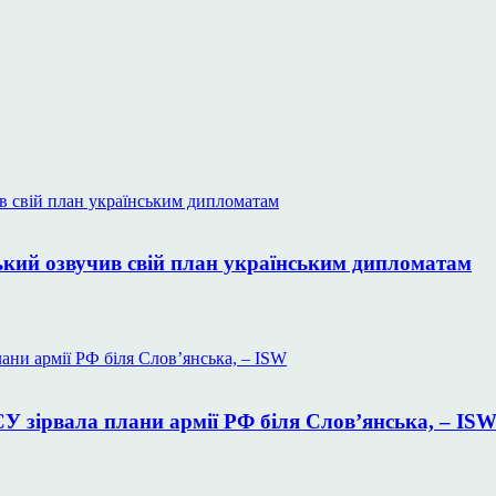
ький озвучив свій план українським дипломатам
У зірвала плани армії РФ біля Слов’янська, – IS