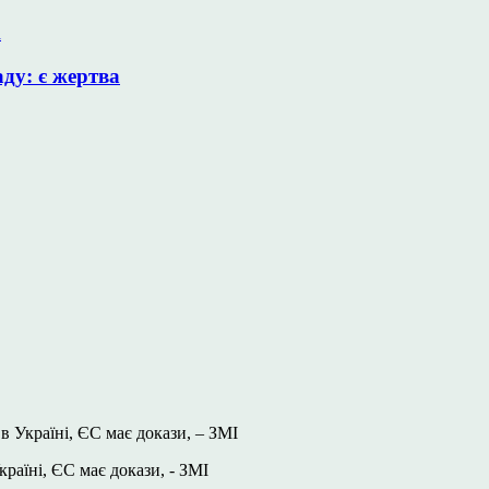
аду: є жертва
в Україні, ЄС має докази, – ЗМІ