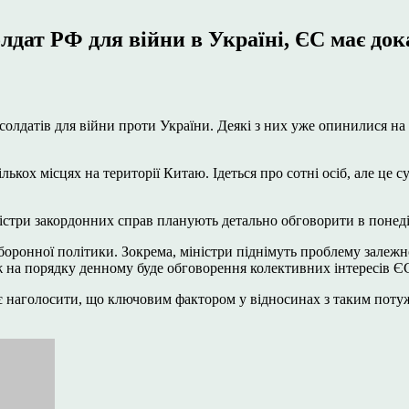
лдат РФ для війни в Україні, ЄС має док
солдатів для війни проти України. Деякі з них уже опинилися на
лькох місцях на території Китаю. Ідеться про сотні осіб, але це 
стри закордонних справ планують детально обговорити в понеділ
оборонної політики. Зокрема, міністри піднімуть проблему зале
 на порядку денному буде обговорення колективних інтересів ЄС
ує наголосити, що ключовим фактором у відносинах з таким поту