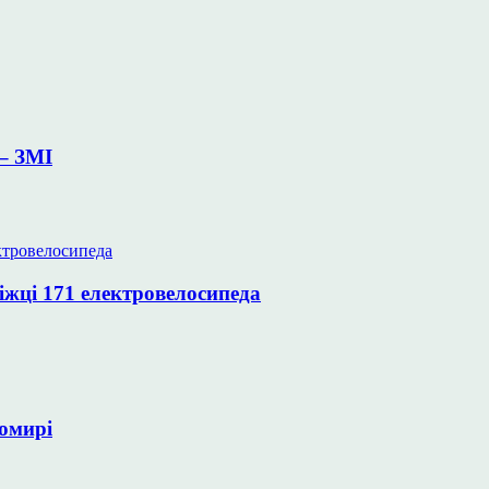
– ЗМІ
іжці 171 електровелосипеда
томирі