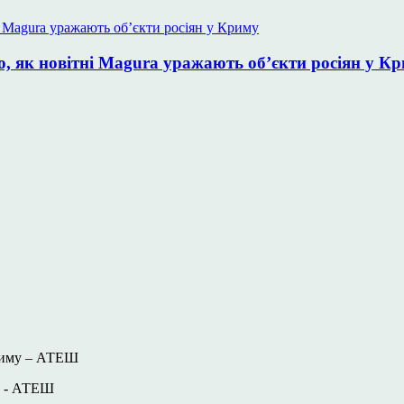
, як новітні Magura уражають об’єкти росіян у К
Криму – АТЕШ