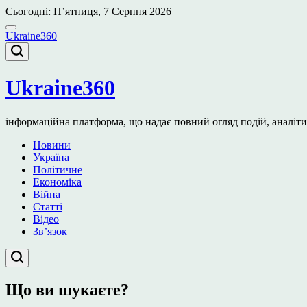
Перейти
Сьогодні: П’ятниця, 7 Серпня 2026
до
вмісту
Ukraine360
Ukraine360
інформаційна платформа, що надає повний огляд подій, аналітичн
Новини
Україна
Політичне
Економіка
Війна
Статті
Відео
Зв’язок
Що ви шукаєте?