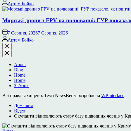
Опубліковано
Артем Бойко
Морські дрони з FPV на полюванні: ГУР показало
7 Серпня, 2026
7 Серпня, 2026
Опубліковано
Артем Бойко
Закрити
пошук
About
Blog
Home
Home
Зв’язок
Всі права захищено. Тема NewsBerry розроблена
WPInterface
.
Домашня
Відео
Окупанти відновлюють стару базу підводних човнів у 
Опублікувати