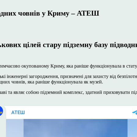
одних човнів у Криму – АТЕШ
кових цілей стару підземну базу підводн
 тимчасово окупованому Криму, яка раніше функціонувала в стат
і інженерні загородження, призначені для захисту від безпілотн
дних човнів, яка раніше функціонувала як музей.
аві та являє собою підземний комплекс, здатний приховувати під