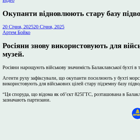
Відео
у
Окупанти відновлюють стару базу підв
20 Січня, 2025
20 Січня, 2025
Артем Бойко
Росіяни знову використовують для війсь
музей.
Росіяни нарощують військову значимість Балаклавської бухті в
Агенти руху зафіксували, що окупанти посилюють у бухті морськ
використовують для військових цілей стару підземну базу підво
“Ця споруда, що відома як об’єкт 825ГТС, розташована в Балакл
зазначають партизани.