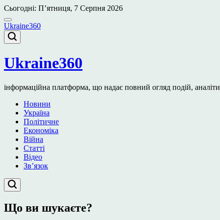
Перейти
Сьогодні: П’ятниця, 7 Серпня 2026
до
вмісту
Ukraine360
Ukraine360
інформаційна платформа, що надає повний огляд подій, аналітичн
Новини
Україна
Політичне
Економіка
Війна
Статті
Відео
Зв’язок
Що ви шукаєте?