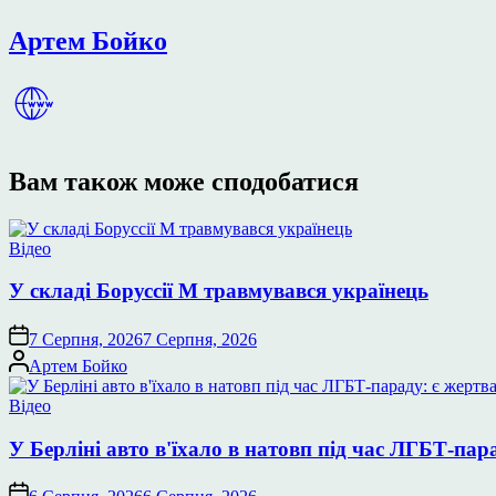
Артем Бойко
Вам також може сподобатися
Опублікувати
Відео
у
У складі Боруссії М травмувався українець
7 Серпня, 2026
7 Серпня, 2026
Опубліковано
Артем Бойко
Опублікувати
Відео
у
У Берліні авто в'їхало в натовп під час ЛГБТ-пар