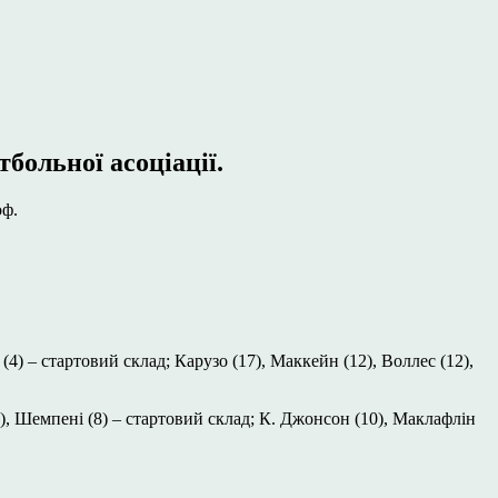
больної асоціації.
оф.
4) – стартовий склад; Карузо (17), Маккейн (12), Воллес (12),
12), Шемпені (8) – стартовий склад; К. Джонсон (10), Маклафлін