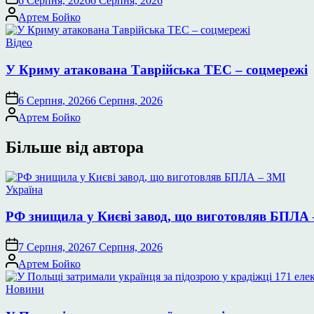
6 Серпня, 2026
6 Серпня, 2026
Опубліковано
Артем Бойко
Опублікувати
Відео
у
У Криму атакована Таврійська ТЕС – соцмережі
6 Серпня, 2026
6 Серпня, 2026
Опубліковано
Артем Бойко
Більше від автора
Опублікувати
Україна
у
РФ знищила у Києві завод, що виготовляв БПЛА 
7 Серпня, 2026
7 Серпня, 2026
Опубліковано
Артем Бойко
Опублікувати
Новини
у