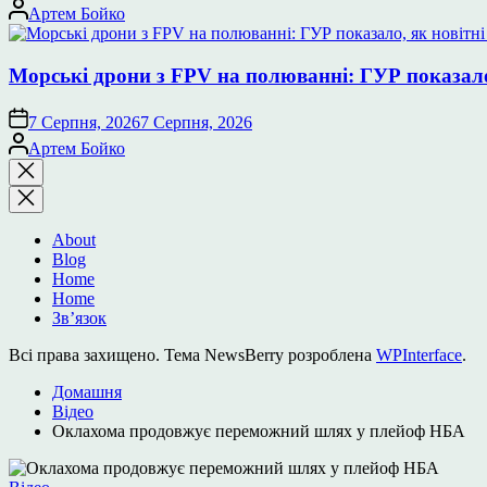
Опубліковано
Артем Бойко
Морські дрони з FPV на полюванні: ГУР показало
7 Серпня, 2026
7 Серпня, 2026
Опубліковано
Артем Бойко
Закрити
пошук
About
Blog
Home
Home
Зв’язок
Всі права захищено. Тема NewsBerry розроблена
WPInterface
.
Домашня
Відео
Оклахома продовжує переможний шлях у плейоф НБА
Опублікувати