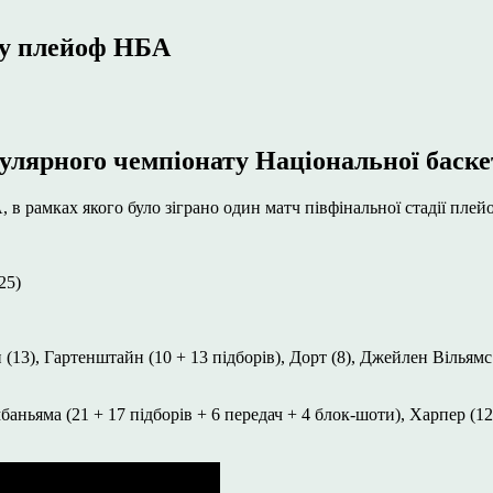
 у плейоф НБА
улярного чемпіонату Національної баскет
, в рамках якого було зіграно один матч півфінальної стадії плей
25)
13), Гартенштайн (10 + 13 підборів), Дорт (8), Джейлен Вільямс (
ембаньяма (21 + 17 підборів + 6 передач + 4 блок-шоти), Харпер (