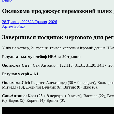
Відео
у
Оклахома продовжує переможний шлях
28 Травня, 2026
28 Травня, 2026
Артем Бойко
Завершився поєдинок чергового дня рег
У ніч на четвер, 21 травня, тривав черговий ігровий день в НБА
Результат матчу плейоф НБА за 20 травня
Оклахома-Сіті
– Сан-Антоніо – 122:113 (31:31, 31:20, 34:37, 26:
Рахунок у серії – 1-1
Оклахома-Сіті:
Гілджес-Александер (30 + 9 передач), Холмгрен (
Мітчелл (10), Джейлін Вільямс (6), Віггінс (0), Джо (0).
Сан-Антоніо:
Касл (25 + 8 передач + 9 втрат), Васселл (22), В
(6), Барнс (5), Корнет (4), Браянт (0).