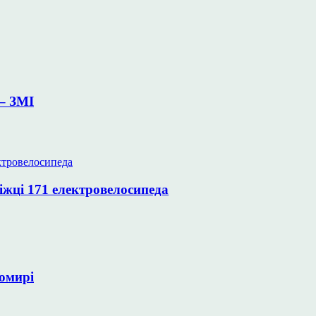
– ЗМІ
іжці 171 електровелосипеда
томирі