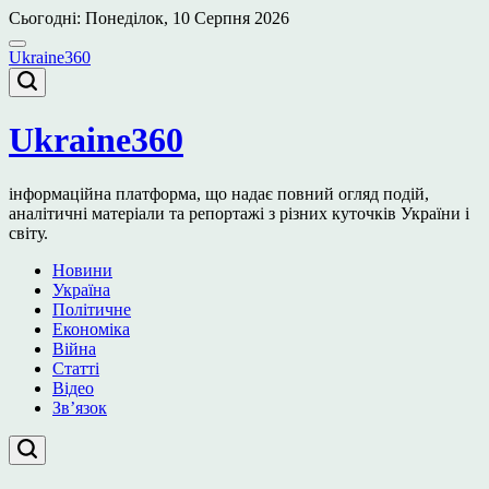
Перейти
Сьогодні: Понеділок, 10 Серпня 2026
до
вмісту
Ukraine360
Ukraine360
інформаційна платформа, що надає повний огляд подій,
аналітичні матеріали та репортажі з різних куточків України і
світу.
Новини
Україна
Політичне
Економіка
Війна
Статті
Відео
Зв’язок