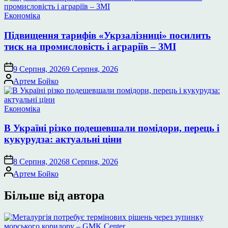
Опублікувати
Економіка
у
Підвищення тарифів «Укрзалізниці» посилить
тиск на промисловість і аграріїв – ЗМІ
9 Серпня, 2026
9 Серпня, 2026
Опубліковано
Артем Бойко
Опублікувати
Економіка
у
В Україні різко подешевшали помідори, перець і
кукурудза: актуальні ціни
8 Серпня, 2026
8 Серпня, 2026
Опубліковано
Артем Бойко
Більше від автора