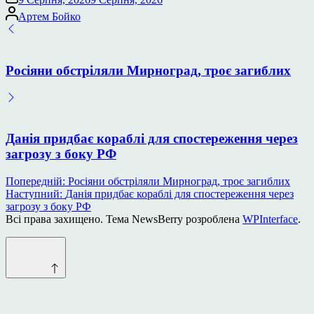
Опубліковано
Артем Бойко
Росіяни обстріляли Мирноград, троє загиблих
Данія придбає кораблі для спостереження через
загрозу з боку РФ
Навігація
Попередній:
Росіяни обстріляли Мирноград, троє загиблих
Наступний:
Данія придбає кораблі для спостереження через
записів
загрозу з боку РФ
Всі права захищено. Тема NewsBerry розроблена
WPInterface
.