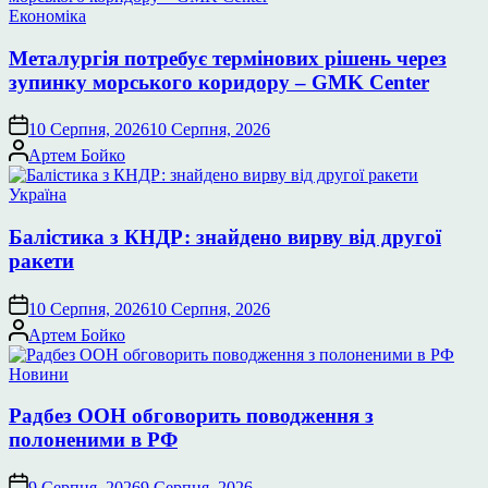
Опублікувати
Економіка
у
Металургія потребує термінових рішень через
зупинку морського коридору – GMK Center
10 Серпня, 2026
10 Серпня, 2026
Опубліковано
Артем Бойко
Опублікувати
Україна
у
Балістика з КНДР: знайдено вирву від другої
ракети
10 Серпня, 2026
10 Серпня, 2026
Опубліковано
Артем Бойко
Опублікувати
Новини
у
Радбез ООН обговорить поводження з
полоненими в РФ
9 Серпня, 2026
9 Серпня, 2026