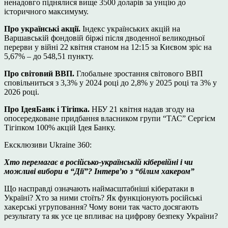
ненадовго
піднялися
вище 3500 доларів за унцію до
історичного максимуму.
Про українські акції.
Індекс українських акцій на
Варшавській фондовій біржі після дводенної великодньої
перерви у війні 22 квітня станом на 12:15 за Києвом
зріс
на
5,67% – до 548,51 пункту.
Про світовий ВВП.
Глобальне зростання світового ВВП
сповільниться
з 3,3% у 2024 році до 2,8% у 2025 році та 3% у
2026 році.
Про ІдеяБанк і Тігіпка.
НБУ 21 квітня
надав
згоду на
опосередковане придбання власником групи “ТАС” Сергієм
Тігіпком 100% акцій Ідея Банку.
Ексклюзиви Ukraine 360:
Хто перемагає в російсько-українській кібервійні і чи
можливі вибори в “Дії”? Інтерв’ю з “білим хакером”
Що насправді означають наймасштабніші кібератаки в
Україні? Хто за ними стоїть? Як функціонують російські
хакерські угруповання? Чому вони так часто досягають
результату та як усе це впливає на цифрову безпеку України?