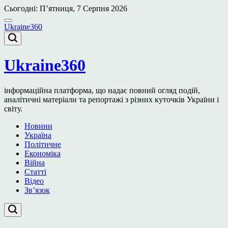
Перейти
Сьогодні: П’ятниця, 7 Серпня 2026
до
вмісту
Ukraine360
Ukraine360
інформаційна платформа, що надає повний огляд подій,
аналітичні матеріали та репортажі з різних куточків України і
світу.
Новини
Україна
Політичне
Економіка
Війна
Статті
Відео
Зв’язок