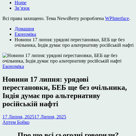
Home
Зв’язок
Всі права захищено. Тема NewsBerry розроблена
WPInterface
.
Домашня
Економіка
Новини 17 липня: урядові перестановки, БЕБ ще без
очільника, Індія думає про альтернативу російській нафті
Опублікувати
Економіка
у
Новини 17 липня: урядові
перестановки, БЕБ ще без очільника,
Індія думає про альтернативу
російській нафті
17 Липня, 2025
17 Липня, 2025
Артем Бойко
Про що всі сьогодні говорили?