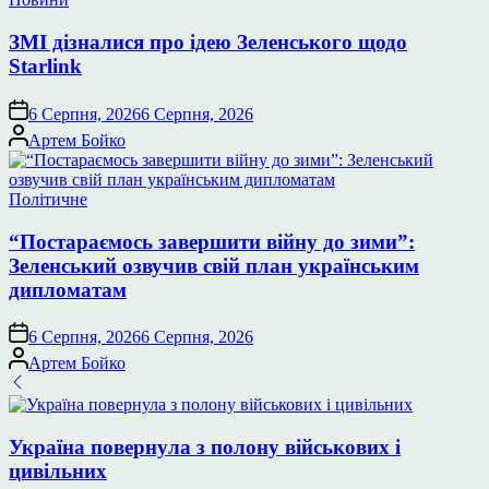
у
ЗМІ дізналися про ідею Зеленського щодо
Starlink
6 Серпня, 2026
6 Серпня, 2026
Опубліковано
Артем Бойко
Опублікувати
Політичне
у
“Постараємось завершити війну до зими”:
Зеленський озвучив свій план українським
дипломатам
6 Серпня, 2026
6 Серпня, 2026
Опубліковано
Артем Бойко
Україна повернула з полону військових і
цивільних