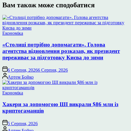
Вам також може сподобатися
Опублікувати
Економіка
у
«Столиці потрібно допомагати». Голова
агентства відновлення розказав, як президент
переживає за підготовку Києва до зими
6 Серпня, 2026
6 Серпня, 2026
Опубліковано
Артем Бойко
Опублікувати
Економіка
у
Хакери за допомогою ШІ викрали $86 млн із
криптогаманців
5 Серпня, 2026
Опубліковано
Артем Бойко