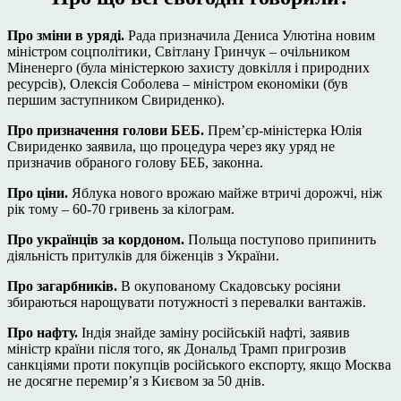
Про зміни в уряді.
Рада
призначила
Дениса Улютіна новим
міністром соцполітики, Світлану Гринчук –
очільником
Міненерго (була міністеркою захисту довкілля і природних
ресурсів), Олексія Соболева –
міністром економіки
(був
першим заступником Свириденко).
Про призначення голови БЕБ.
Премʼєр-міністерка Юлія
Свириденко
заявила
, що процедура через яку уряд не
призначив обраного голову БЕБ, законна.
Про ціни.
Яблука нового врожаю майже втричі
дорожчі
, ніж
рік тому – 60-70 гривень за кілограм.
Про українців за кордоном.
Польща поступово
припинить
діяльність притулків для біженців з України.
Про загарбників.
В окупованому Скадовську росіяни
збираються
нарощувати потужності з перевалки вантажів.
Про нафту.
Індія знайде заміну російській нафті,
заявив
міністр країни після того, як Дональд Трамп пригрозив
санкціями проти покупців російського експорту, якщо Москва
не досягне перемир’я з Києвом за 50 днів.