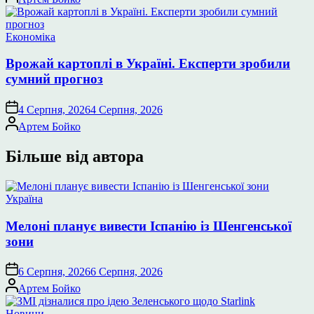
Опублікувати
Економіка
у
Врожай картоплі в Україні. Експерти зробили
сумний прогноз
4 Серпня, 2026
4 Серпня, 2026
Опубліковано
Артем Бойко
Більше від автора
Опублікувати
Україна
у
Мелоні планує вивести Іспанію із Шенгенської
зони
6 Серпня, 2026
6 Серпня, 2026
Опубліковано
Артем Бойко
Опублікувати
Новини