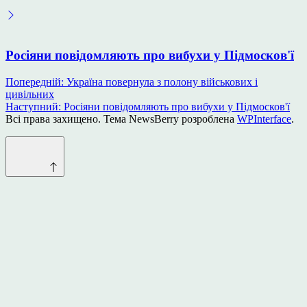
Росіяни повідомляють про вибухи у Підмосков'ї
Навігація
Попередній:
Україна повернула з полону військових і
цивільних
записів
Наступний:
Росіяни повідомляють про вибухи у Підмосков'ї
Всі права захищено. Тема NewsBerry розроблена
WPInterface
.