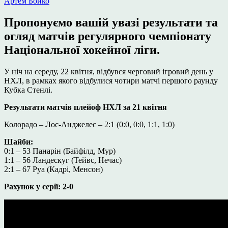
Артем Бойко
Пропонуємо вашій увазі результати та
огляд матчів регулярного чемпіонату
Національної хокейної ліги.
У ніч на середу, 22 квітня, відбувся черговий ігровий день у
НХЛ, в рамках якого відбулися чотири матчі першого раунду
Кубка Стенлі.
Результати матчів плейоф НХЛ за 21 квітня
Колорадо – Лос-Анджелес – 2:1 (0:0, 0:0, 1:1, 1:0)
Шайби:
0:1 – 53 Панарін (Байфілд, Мур)
1:1 – 56 Ландескуг (Тейвс, Нечас)
2:1 – 67 Руа (Кадрі, Менсон)
Рахунок у серії: 2-0