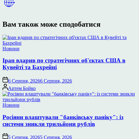
Вам також може сподобатися
Опублікувати
Новини
у
Іран вдарив по стратегічних об'єктах США в
Кувейті та Бахрейні
6 Серпня, 2026
6 Серпня, 2026
Опубліковано
Артем Бойко
Опублікувати
Новини
у
Росіяни влаштували "банківську паніку": із
системи зникли трильйони рублів
5 Серпня, 2026
5 Серпня, 2026