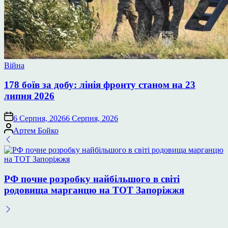
Опублікувати
Війна
у
178 боїв за добу: лінія фронту станом на 23
липня 2026
6 Серпня, 2026
6 Серпня, 2026
Опубліковано
Артем Бойко
РФ почне розробку найбільшого в світі
родовища марганцю на ТОТ Запоріжжя