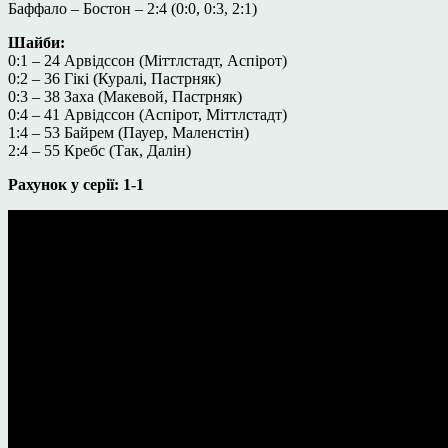
Баффало – Бостон – 2:4 (0:0, 0:3, 2:1)
Шайби:
0:1 – 24 Арвідссон (Міттлстадт, Аспірот)
0:2 – 36 Гікі (Куралі, Пастрняк)
0:3 – 38 Заха (Макевой, Пастрняк)
0:4 – 41 Арвідссон (Аспірот, Міттлстадт)
1:4 – 53 Байрем (Пауер, Маленстін)
2:4 – 55 Кребс (Так, Далін)
Рахунок у серії: 1-1