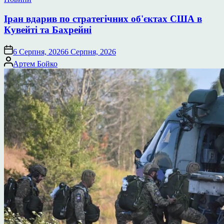
у
Іран вдарив по стратегічних об'єктах США в
Кувейті та Бахрейні
6 Серпня, 2026
6 Серпня, 2026
Опубліковано
Артем Бойко