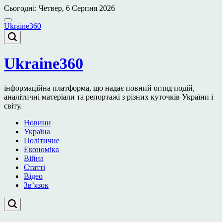
Перейти
Сьогодні: Четвер, 6 Серпня 2026
до
вмісту
Ukraine360
Ukraine360
інформаційна платформа, що надає повний огляд подій,
аналітичні матеріали та репортажі з різних куточків України і
світу.
Новини
Україна
Політичне
Економіка
Війна
Статті
Відео
Зв’язок