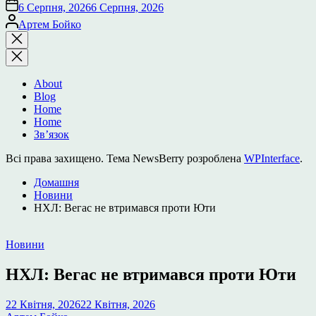
6 Серпня, 2026
6 Серпня, 2026
Опубліковано
Артем Бойко
Закрити
пошук
About
Blog
Home
Home
Зв’язок
Всі права захищено. Тема NewsBerry розроблена
WPInterface
.
Домашня
Новини
НХЛ: Вегас не втримався проти Юти
Опублікувати
Новини
у
НХЛ: Вегас не втримався проти Юти
22 Квітня, 2026
22 Квітня, 2026