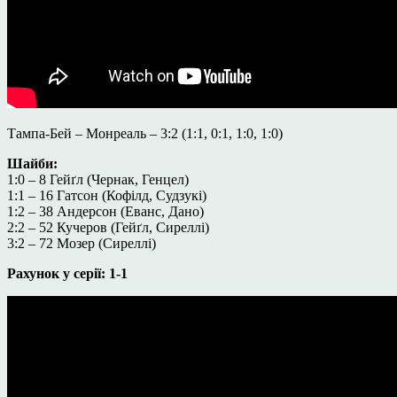
Тампа-Бей – Монреаль – 3:2 (1:1, 0:1, 1:0, 1:0)
Шайби:
1:0 – 8 Гейґл (Чернак, Генцел)
1:1 – 16 Гатсон (Кофілд, Судзукі)
1:2 – 38 Андерсон (Еванс, Дано)
2:2 – 52 Кучеров (Гейґл, Сиреллі)
3:2 – 72 Мозер (Сиреллі)
Рахунок у серії: 1-1