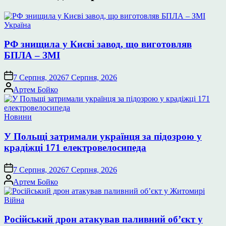
Опублікувати
Україна
у
РФ знищила у Києві завод, що виготовляв
БПЛА – ЗМІ
7 Серпня, 2026
7 Серпня, 2026
Опубліковано
Артем Бойко
Опублікувати
Новини
у
У Польщі затримали українця за підозрою у
крадіжці 171 електровелосипеда
7 Серпня, 2026
7 Серпня, 2026
Опубліковано
Артем Бойко
Опублікувати
Війна
у
Російський дрон атакував паливний об’єкт у