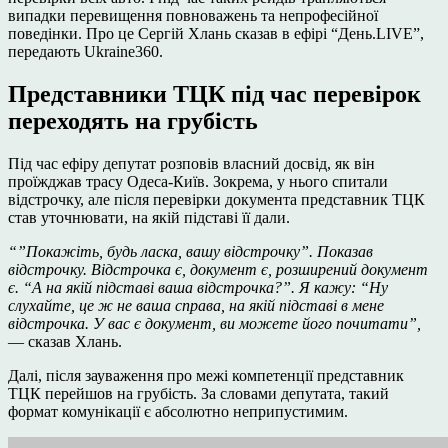
випадки перевищення повноважень та непрофесійної
поведінки. Про це Сергій Хлань сказав в ефірі “День.LIVE”,
передають Ukraine360.
Представники ТЦК під час перевірок
переходять на грубість
Під час ефіру депутат розповів власний досвід, як він
проїжджав трасу Одеса-Київ. Зокрема, у нього спитали
відстрочку, але після перевірки документа представник ТЦК
став уточнювати, на якій підставі її дали.
“”Покажіть, будь ласка, вашу відстрочку”. Показав
відстрочку. Відстрочка є, документ є, розширений документ
є. “А на якій підставі ваша відстрочка?”. Я кажу: “Ну
слухайте, це ж не ваша справа, на якій підставі в мене
відстрочка. У вас є документ, ви можете його почитати”,
— сказав Хлань.
Далі, після зауваження про межі компетенції представник
ТЦК перейшов на грубість. За словами депутата, такий
формат комунікації є абсолютно неприпустимим.