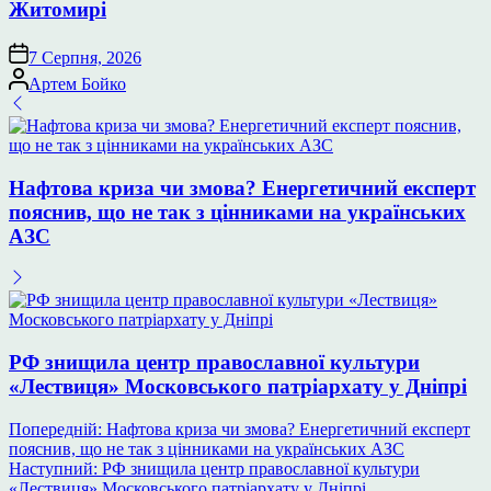
Житомирі
7 Серпня, 2026
Опубліковано
Артем Бойко
Нафтова криза чи змова? Енергетичний експерт
пояснив, що не так з цінниками на українських
АЗС
РФ знищила центр православної культури
«Лествиця» Московського патріархату у Дніпрі
Навігація
Попередній:
Нафтова криза чи змова? Енергетичний експерт
пояснив, що не так з цінниками на українських АЗС
записів
Наступний:
РФ знищила центр православної культури
«Лествиця» Московського патріархату у Дніпрі