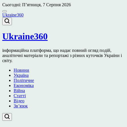
Перейти
Сьогодні: П’ятниця, 7 Серпня 2026
до
вмісту
Ukraine360
Ukraine360
інформаційна платформа, що надає повний огляд подій,
аналітичні матеріали та репортажі з різних куточків України і
світу.
Новини
Україна
Політичне
Економіка
Війна
Статті
Відео
Зв’язок