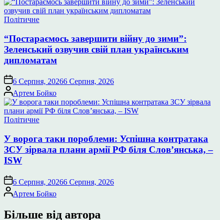
Опублікувати
Політичне
у
“Постараємось завершити війну до зими”:
Зеленський озвучив свій план українським
дипломатам
6 Серпня, 2026
6 Серпня, 2026
Опубліковано
Артем Бойко
Опублікувати
Політичне
у
У ворога таки пороблеми: Успішна контратака
ЗСУ зірвала плани армії РФ біля Слов’янська, –
ISW
6 Серпня, 2026
6 Серпня, 2026
Опубліковано
Артем Бойко
Більше від автора