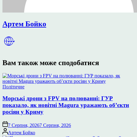
Артем Бойко
Вам також може сподобатися
Опублікувати
Політичне
у
Морські дрони з FPV на полюванні: ГУР
показало, як новітні Magura уражають об’єкти
росіян у Криму
7 Серпня, 2026
7 Серпня, 2026
Опубліковано
Артем Бойко