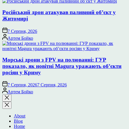
Російський дрон атакував паливний об’єкт у
Житомирі
7 Серпня, 2026
Опубліковано
Артем Бойко
Морські дрони з FPV на полюванні: ГУР
показало, як новітні Magura уражають об’єкти
росіян у Криму
7 Серпня, 2026
7 Серпня, 2026
Опубліковано
Артем Бойко
Закрити
пошук
About
Blog
Home