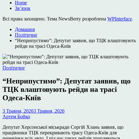
Home
Зв’язок
Всі права захищено. Тема NewsBerry розроблена
WPInterface
.
Домашня
Політичне
“Неприпустимо”: Депутат заявив, що ТЦК влаштовують
рейди на трасі Одеса-Київ
Опублікувати
Політичне
у
“Неприпустимо”: Депутат заявив, що
ТЦК влаштовують рейди на трасі
Одеса-Київ
3 Травня, 2026
3 Травня, 2026
Артем Бойко
Депутат Херсонської міськради Сергій Хлань заявив, що
працівники ТЦК перекривають трасу Одеса-Київ для
перевірки всіх авто. І під час таких рейдів трапляються