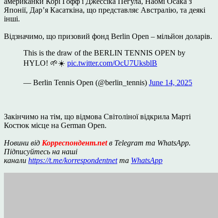
американки Корі Гофф і Джессіка Пегула, Наомі Осака з
Японії, Дар’я Касаткіна, що представляє Австралію, та деякі
інші.
Відзначимо, що призовий фонд Berlin Open – мільйон доларів.
This is the draw of the BERLIN TENNIS OPEN by
HYLO! 🌱☀️
pic.twitter.com/OcU7UksblB
— Berlin Tennis Open (@berlin_tennis)
June 14, 2025
Закінчимо на тім, що відмова Світоліної відкрила Марті
Костюк місце на German Open.
Новини від
Корреспондент.net
в Telegram та WhatsApp.
Підписуйтесь на наші
канали
https://t.me/korrespondentnet
та
WhatsApp