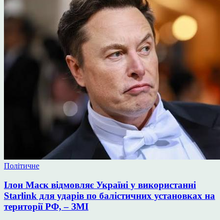
Опублікувати
Політичне
у
Ілон Маск відмовляє Україні у використанні
Starlink для ударів по балістичних установках на
території РФ, – ЗМІ