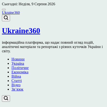
Перейти
Сьогодні: Неділя, 9 Серпня 2026
до
вмісту
Ukraine360
Ukraine360
інформаційна платформа, що надає повний огляд подій,
аналітичні матеріали та репортажі з різних куточків України і
світу.
Новини
Україна
Політичне
Економіка
Війна
Статті
Відео
Зв’язок