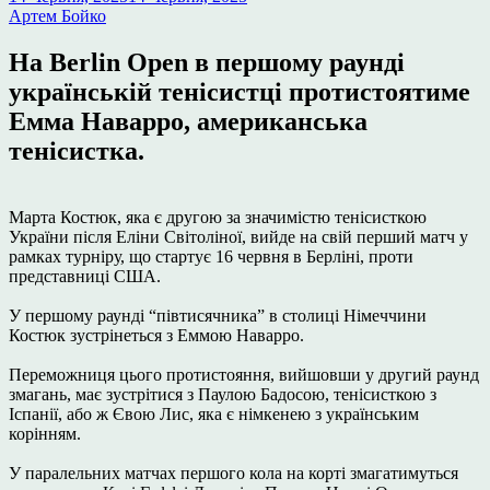
Артем Бойко
На Berlin Open в першому раунді
українській тенісистці протистоятиме
Емма Наварро, американська
тенісистка.
Марта Костюк, яка є другою за значимістю тенісисткою
України після Еліни Світоліної, вийде на свій перший матч у
рамках турніру, що стартує 16 червня в Берліні, проти
представниці США.
У першому раунді “півтисячника” в столиці Німеччини
Костюк зустрінеться з Еммою Наварро.
Переможниця цього протистояння, вийшовши у другий раунд
змагань, має зустрітися з Паулою Бадосою, тенісисткою з
Іспанії, або ж Євою Лис, яка є німкенею з українським
корінням.
У паралельних матчах першого кола на корті змагатимуться