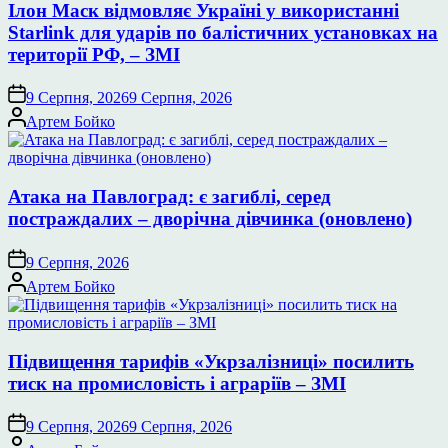
Ілон Маск відмовляє Україні у використанні
Starlink для ударів по балістичних установках на
території РФ, – ЗМІ
9 Серпня, 2026
9 Серпня, 2026
Опубліковано
Артем Бойко
Атака на Павлоград: є загиблі, серед
постраждалих – дворічна дівчинка (оновлено)
9 Серпня, 2026
Опубліковано
Артем Бойко
Підвищення тарифів «Укрзалізниці» посилить
тиск на промисловість і аграріїв – ЗМІ
9 Серпня, 2026
9 Серпня, 2026
Опубліковано