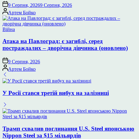
9 Серпня, 2026
9 Серпня, 2026
Опубліковано
Артем Бойко
Опублікувати
Війна
у
Атака на Павлоград: є загиблі, серед
постраждалих – дворічна дівчинка (оновлено)
9 Серпня, 2026
Опубліковано
Артем Бойко
У Росії стався третій вибух на залізниці
Трамп схвалив поглинання U.S. Steel японською
Nippon Steel за $15 мільярдів