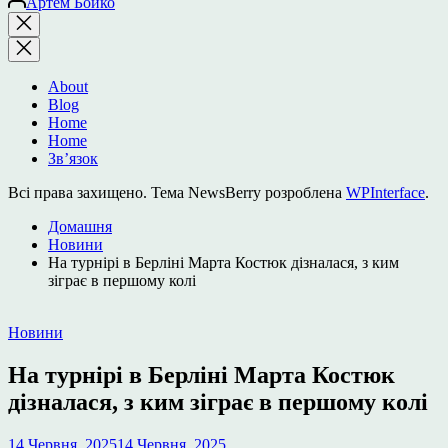
Артем Бойко
Закрити
пошук
About
Blog
Home
Home
Зв’язок
Всі права захищено. Тема NewsBerry розроблена
WPInterface
.
Домашня
Новини
На турнірі в Берліні Марта Костюк дізналася, з ким
зіграє в першому колі
Опублікувати
Новини
у
На турнірі в Берліні Марта Костюк
дізналася, з ким зіграє в першому колі
14 Червня, 2025
14 Червня, 2025