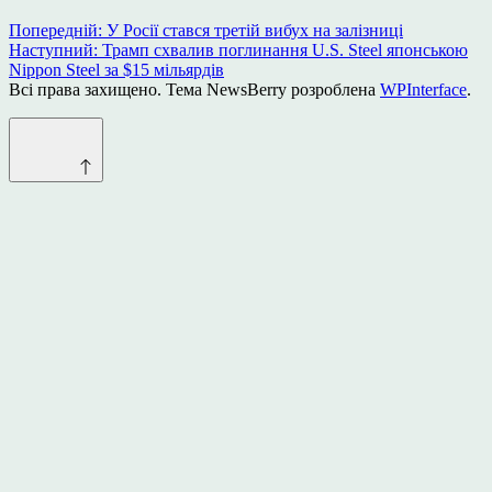
Навігація
Попередній:
У Росії стався третій вибух на залізниці
Наступний:
Трамп схвалив поглинання U.S. Steel японською
записів
Nippon Steel за $15 мільярдів
Всі права захищено. Тема NewsBerry розроблена
WPInterface
.