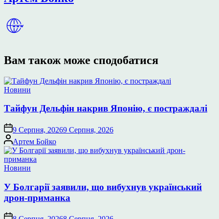
Вам також може сподобатися
Опублікувати
Новини
у
Тайфун Дельфін накрив Японію, є постраждалі
9 Серпня, 2026
9 Серпня, 2026
Опубліковано
Артем Бойко
Опублікувати
Новини
у
У Болгарії заявили, що вибухнув український
дрон-приманка
8 Серпня, 2026
8 Серпня, 2026