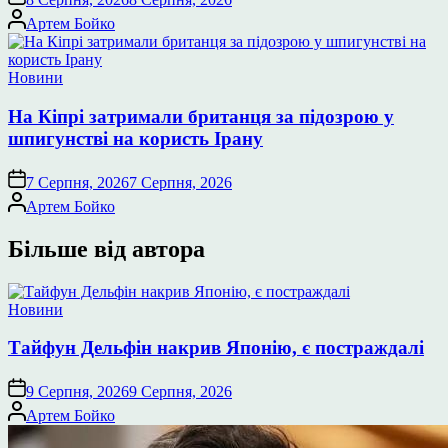
Опубліковано
Артем Бойко
Опублікувати
Новини
у
На Кіпрі затримали британця за підозрою у
шпигунстві на користь Ірану
7 Серпня, 2026
7 Серпня, 2026
Опубліковано
Артем Бойко
Більше від автора
Опублікувати
Новини
у
Тайфун Дельфін накрив Японію, є постраждалі
9 Серпня, 2026
9 Серпня, 2026
Опубліковано
Артем Бойко