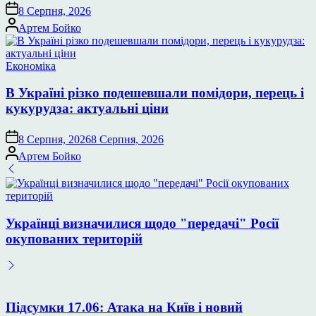
8 Серпня, 2026
Опубліковано
Артем Бойко
Опублікувати
Економіка
у
В Україні різко подешевшали помідори, перець і
кукурудза: актуальні ціни
8 Серпня, 2026
8 Серпня, 2026
Опубліковано
Артем Бойко
Українці визначилися щодо "передачі" Росії
окупованих територій
Підсумки 17.06: Атака на Київ і новий