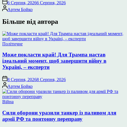
6 Серпня, 2026
6 Серпня, 2026
Опубліковано
Артем Бойко
Більше від автора
Опублікувати
Політичне
у
Може покласти край! Для Трампа настав
ідеальний момент, щоб завершити війну в
Україні, – експерти
8 Серпня, 2026
8 Серпня, 2026
Опубліковано
Артем Бойко
Опублікувати
Війна
у
Сили оборони уразили танкер із паливом для
армії РФ та понтонну переправу