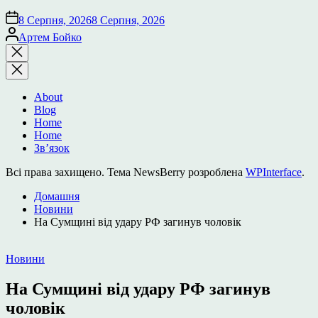
8 Серпня, 2026
8 Серпня, 2026
Опубліковано
Артем Бойко
Закрити
пошук
About
Blog
Home
Home
Зв’язок
Всі права захищено. Тема NewsBerry розроблена
WPInterface
.
Домашня
Новини
На Сумщині від удару РФ загинув чоловік
Опублікувати
Новини
у
На Сумщині від удару РФ загинув
чоловік