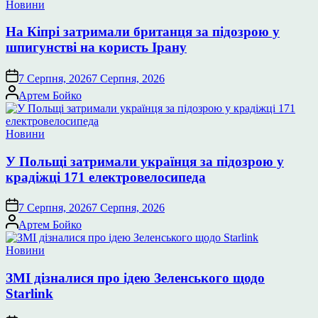
Опублікувати
Новини
у
На Кіпрі затримали британця за підозрою у
шпигунстві на користь Ірану
7 Серпня, 2026
7 Серпня, 2026
Опубліковано
Артем Бойко
Опублікувати
Новини
у
У Польщі затримали українця за підозрою у
крадіжці 171 електровелосипеда
7 Серпня, 2026
7 Серпня, 2026
Опубліковано
Артем Бойко
Опублікувати
Новини
у
ЗМІ дізналися про ідею Зеленського щодо
Starlink