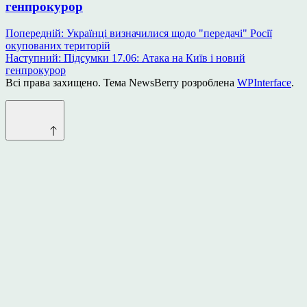
генпрокурор
Навігація
Попередній:
Українці визначилися щодо "передачі" Росії
окупованих територій
записів
Наступний:
Підсумки 17.06: Атака на Київ і новий
генпрокурор
Всі права захищено. Тема NewsBerry розроблена
WPInterface
.