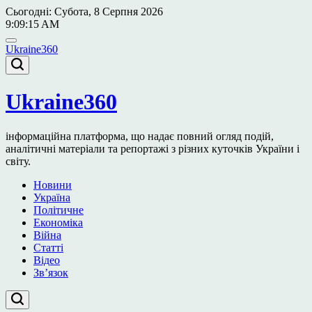
Перейти
Сьогодні: Субота, 8 Серпня 2026
до
9
:
09
:
16
AM
вмісту
Ukraine360
Ukraine360
інформаційна платформа, що надає повний огляд подій,
аналітичні матеріали та репортажі з різних куточків України і
світу.
Новини
Україна
Політичне
Економіка
Війна
Статті
Відео
Зв’язок