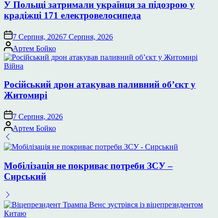
У Польщі затримали українця за підозрою у
крадіжці 171 електровелосипеда
7 Серпня, 2026
7 Серпня, 2026
Опубліковано
Артем Бойко
Опублікувати
Війна
у
Російський дрон атакував паливний об’єкт у
Житомирі
7 Серпня, 2026
Опубліковано
Артем Бойко
Мобілізація не покриває потреби ЗСУ –
Сирський