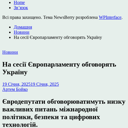
Home
Зв’язок
Всі права захищено. Тема NewsBerry розроблена
WPInterface
.
Домашня
Новини
На сесії Європарламенту обговорять Україну
Опублікувати
Новини
у
На сесії Європарламенту обговорять
Україну
19 Січня, 2025
19 Січня, 2025
Артем Бойко
Євродепутати обговорюватимуть низку
важливих питань міжнародної
політики, безпеки та цифрових
технологій.