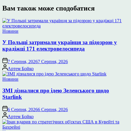
Вам також може сподобатися
Опублікувати
Новини
у
У Польщі затримали українця за підозрою у
крадіжці 171 електровелосипеда
7 Серпня, 2026
7 Серпня, 2026
Опубліковано
Артем Бойко
Опублікувати
Новини
у
ЗМІ дізналися про ідею Зеленського щодо
Starlink
6 Серпня, 2026
6 Серпня, 2026
Опубліковано
Артем Бойко