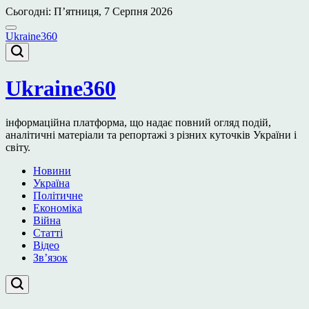
Перейти
Сьогодні: П’ятниця, 7 Серпня 2026
до
вмісту
Ukraine360
Ukraine360
інформаційна платформа, що надає повний огляд подій,
аналітичні матеріали та репортажі з різних куточків України і
світу.
Новини
Україна
Політичне
Економіка
Війна
Статті
Відео
Зв’язок