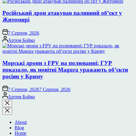
Російський дрон атакував паливний об’єкт у
Житомирі
7 Серпня, 2026
Опубліковано
Артем Бойко
Морські дрони з FPV на полюванні: ГУР
показало, як новітні Magura уражають об’єкти
росіян у Криму
7 Серпня, 2026
7 Серпня, 2026
Опубліковано
Артем Бойко
Закрити
пошук
About
Blog
Home