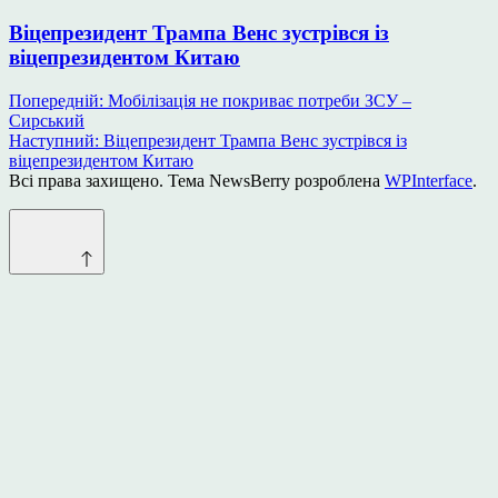
Віцепрезидент Трампа Венс зустрівся із
віцепрезидентом Китаю
Навігація
Попередній:
Мобілізація не покриває потреби ЗСУ –
Сирський
записів
Наступний:
Віцепрезидент Трампа Венс зустрівся із
віцепрезидентом Китаю
Всі права захищено. Тема NewsBerry розроблена
WPInterface
.