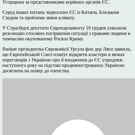
Угорщини за представниками керівних органів ЄС.
Серед інших питань: відносини ЄС із Китаєм, Близьким
Сходом та проблеми зміни клімату.
У Страсбурзі депутати Європарламенту 19 грудня ухвалили
резолюцію стосовно погіршення ситуації з правами людини в
тимчасово окупованому Росією Криму.
Раніше президентка Єврокомісії Урсула фон дер Ляєн заявила,
що Європейський Союз планує відкрити кластери в межах
переговорів з Україною про її входження до ЄС упродовж
наступного року на підставі продемонстрованих Україною
досягнень на шляху до членства.