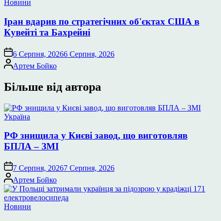
Опублікувати
Новини
у
Іран вдарив по стратегічних об'єктах США в
Кувейті та Бахрейні
6 Серпня, 2026
6 Серпня, 2026
Опубліковано
Артем Бойко
Більше від автора
Опублікувати
Україна
у
РФ знищила у Києві завод, що виготовляв
БПЛА – ЗМІ
7 Серпня, 2026
7 Серпня, 2026
Опубліковано
Артем Бойко
Опублікувати
Новини
у