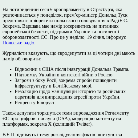
На чотириденній сесії Європарламенту в Страсбурзі, яка
розпочинається у понеділок, прем’єр-міністр Дональд Туск
представить пріоритети польського головування в Раді ЄС.
Зокрема, Варшава має намір зосередитись на питаннях
європейської безпеки, підтримки України та посиленні
обороноздатності ЄС. Про це у неділю, 19 січня, інформує
Польське радіо
.
Журналісти вказують, що євродепутати за ці чотири дні мають
намір обговорити:
Відносини з США після інавгурації Дональда Трампа.
Підтримку України в контексті війни з Росією.
Загрози з боку Росії, зокрема спроби пошкодити
інфраструктуру в Балтійському морі.
Резолюцію щодо маніпуляцій історією та російських
наративів для виправдання агресії проти України.
Репресії у Білорусі
Також депутати торкнуться теми впровадження Регламенту
ЄС про цифрові послуги (DSA), модерацію контенту на
платформах, зокрема X (колишній Twitter).
В ЄП піднімуть і тему розслідування фактів шпигунства