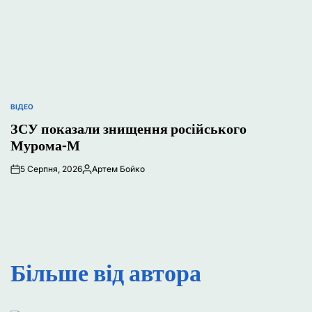
ВІДЕО
ОПУБЛІКУВАТИ
У
ЗСУ показали знищення російського
Мурома-М
5 Серпня, 2026
Артем Бойко
Опубліковано
Більше від автора