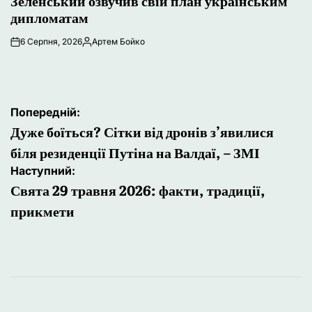
Зеленський озвучив свій план українським
дипломатам
6 Серпня, 2026
Артем Бойко
Опубліковано
Навігація
Попередній:
записів
Дуже боїться? Сітки від дронів з’явилися
біля резиденції Путіна на Валдаї, – ЗМІ
Наступний:
Свята 29 травня 2026: факти, традиції,
прикмети