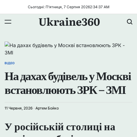
Перейти
Сьогодні: П’ятниця, 7 Серпня 2026
2
:
34
:
37
AM
до
Ukraine360
вмісту
ВІДЕО
ОПУБЛІКУВАТИ
На дахах будівель у Москві
У
встановлюють ЗРК – ЗМІ
11 Червня, 2026
Артем Бойко
У російській столиці на