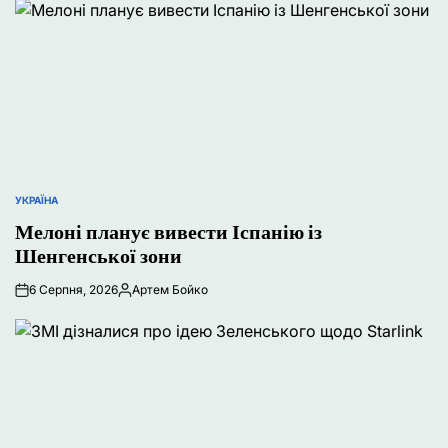
УКРАЇНА
ОПУБЛІКУВАТИ
У
Мелоні планує вивести Іспанію із
Шенгенської зони
6 Серпня, 2026
Артем Бойко
Опубліковано