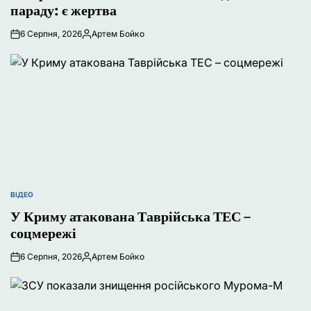
параду: є жертва
6 Серпня, 2026
Артем Бойко
Опубліковано
ВІДЕО
ОПУБЛІКУВАТИ
У
У Криму атакована Таврійська ТЕС –
соцмережі
6 Серпня, 2026
Артем Бойко
Опубліковано