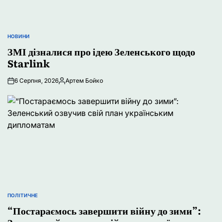
НОВИНИ
ОПУБЛІКУВАТИ
У
ЗМІ дізналися про ідею Зеленського щодо
Starlink
6 Серпня, 2026
Артем Бойко
Опубліковано
ПОЛІТИЧНЕ
ОПУБЛІКУВАТИ
У
“Постараємось завершити війну до зими”: