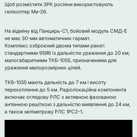
Щоб розмістити ЗРК росіяни використовують
гелікоптер Ми-26.
На відміну від Панцирь-С1, бойовий модуль СМД-Е
не має 30-мм автоматичних гармат.
Комплекс озброєний двома типами ракет:
стандартними 95Я6 із дальністю ураження до 20 км;
малогабаритними ТКБ-1055, призначеними для
ураження малорозмірних цілей.
ТКБ-1055 мають дальність до 7 км і висоту
перехоплення до 5 км. Радіолокаційна компонента
включає оглядову РЛС з активною фазованою
антенною решіткою з дальністю виявлення до 24 км,
а також міліметрову РЛС 1РС2-1.