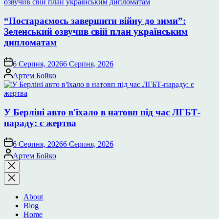
“Постараємось завершити війну до зими”:
Зеленський озвучив свій план українським
дипломатам
6 Серпня, 2026
6 Серпня, 2026
Опубліковано
Артем Бойко
У Берліні авто в'їхало в натовп під час ЛГБТ-
параду: є жертва
6 Серпня, 2026
6 Серпня, 2026
Опубліковано
Артем Бойко
Закрити
пошук
About
Blog
Home