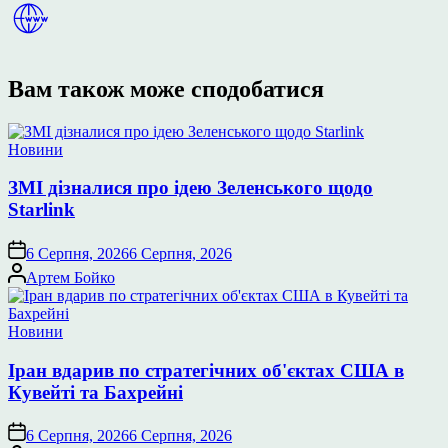
Вам також може сподобатися
Опублікувати
Новини
у
ЗМІ дізналися про ідею Зеленського щодо
Starlink
6 Серпня, 2026
6 Серпня, 2026
Опубліковано
Артем Бойко
Опублікувати
Новини
у
Іран вдарив по стратегічних об'єктах США в
Кувейті та Бахрейні
6 Серпня, 2026
6 Серпня, 2026