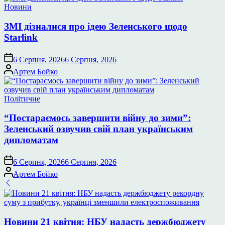
Опублікувати
Новини
у
ЗМІ дізналися про ідею Зеленського щодо
Starlink
6 Серпня, 2026
6 Серпня, 2026
Опубліковано
Артем Бойко
Опублікувати
Політичне
у
“Постараємось завершити війну до зими”:
Зеленський озвучив свій план українським
дипломатам
6 Серпня, 2026
6 Серпня, 2026
Опубліковано
Артем Бойко
Новини 21 квітня: НБУ надасть держбюджету