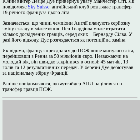
Юний вінгер Дезіре Дуе привернув увагу Манчестер Сіті. Як
повідомляє
Sky Suisse
, англійський клуб розглядає трансфер
19-річного француза цього літа.
Зазначається, що чинні чемпіони Англії планують серйозну
зміну складу в міжсезоння. Пеп Гвардіола може втратити
кількох досвідчених гравців, серед яких – Бернарду Сілва. У
разі його відходу, Дуе розглядається як потенційна заміна.
Як відомо, француз приєднався до ПСЖ лише минулого літа,
перейшовши з Ренна за 50 мільйонів євро. Незважаючи на
молодий вік, він швидко закріпився в основі: 45 матчів, 13
голів та 12 результативних передач. У березні Дуе дебютував
за національну збірну Франції.
Раніше повідомлялося, що аутсайдер АПЛ націлився на
трансфер гравця ПСЖ.