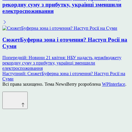
рекордну суму з прибутку, українці зменшили
електроспоживання
СюжетБуферна зона і оточення? Наступ Росії на
Суми
Навігація
Попередній:
Новини 21 квітня: НБУ надасть держбюджету
рекордну суму з прибутку, українці зменшили
записів
електроспоживання
Наступний:
СюжетБуферна зона і оточення? Наступ Росії на
Суми
Всі права захищено. Тема NewsBerry розроблена
WPInterface
.