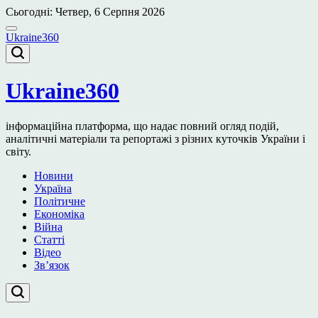
Перейти
Сьогодні: Четвер, 6 Серпня 2026
до
вмісту
Ukraine360
Ukraine360
інформаційна платформа, що надає повний огляд подій,
аналітичні матеріали та репортажі з різних куточків України і
світу.
Новини
Україна
Політичне
Економіка
Війна
Статті
Відео
Зв’язок