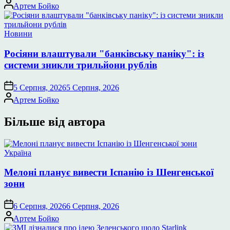
Опубліковано
Артем Бойко
Опублікувати
Новини
у
Росіяни влаштували "банківську паніку": із
системи зникли трильйони рублів
5 Серпня, 2026
5 Серпня, 2026
Опубліковано
Артем Бойко
Більше від автора
Опублікувати
Україна
у
Мелоні планує вивести Іспанію із Шенгенської
зони
6 Серпня, 2026
6 Серпня, 2026
Опубліковано
Артем Бойко