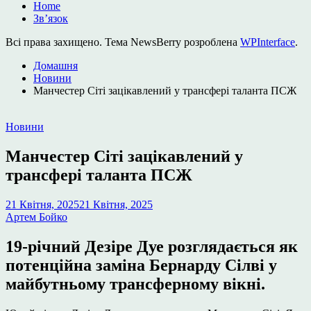
Home
Зв’язок
Всі права захищено. Тема NewsBerry розроблена
WPInterface
.
Домашня
Новини
Манчестер Сіті зацікавлений у трансфері таланта ПСЖ
Опублікувати
Новини
у
Манчестер Сіті зацікавлений у
трансфері таланта ПСЖ
21 Квітня, 2025
21 Квітня, 2025
Артем Бойко
19-річний Дезіре Дуе розглядається як
потенційна заміна Бернарду Сілві у
майбутньому трансферному вікні.