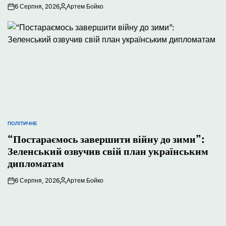
6 Серпня, 2026
Артем Бойко
Опубліковано
ПОЛІТИЧНЕ
ОПУБЛІКУВАТИ
У
“Постараємось завершити війну до зими”:
Зеленський озвучив свій план українським
дипломатам
6 Серпня, 2026
Артем Бойко
Опубліковано