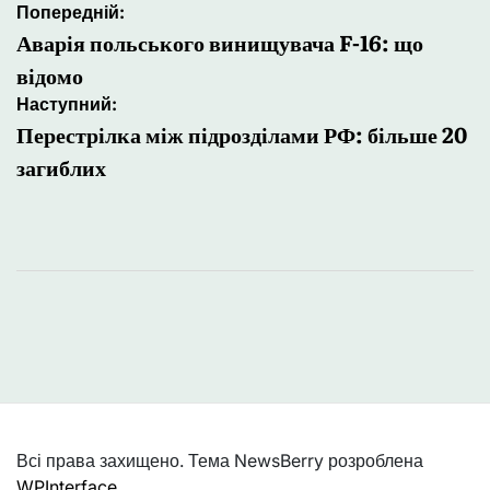
Навігація
Попередній:
записів
Аварія польського винищувача F-16: що
відомо
Наступний:
Перестрілка між підрозділами РФ: більше 20
загиблих
Всі права захищено. Тема NewsBerry розроблена
WPInterface
.