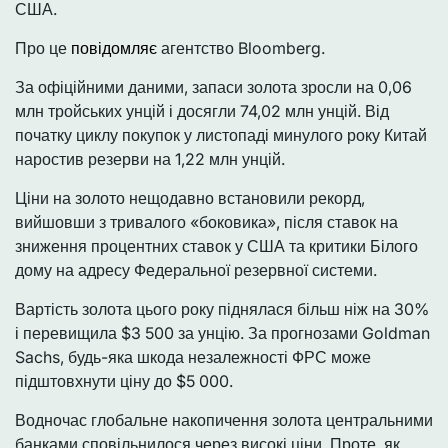
США.
Про це
повідомляє
агентство Bloomberg.
За офіційними даними, запаси золота зросли на 0,06
млн тройських унцій і досягли 74,02 млн унцій. Від
початку циклу покупок у листопаді минулого року Китай
наростив резерви на 1,22 млн унцій.
Ціни на золото нещодавно встановили рекорд,
вийшовши з тривалого «боковика», після ставок на
зниження процентних ставок у США та критики Білого
дому на адресу Федеральної резервної системи.
Вартість золота цього року піднялася більш ніж на 30%
і перевищила $3 500 за унцію. За прогнозами Goldman
Sachs, будь-яка шкода незалежності ФРС може
підштовхнути ціну до $5 000.
Водночас глобальне накопичення золота центральними
банками сповільнилося через високі ціни. Проте, як