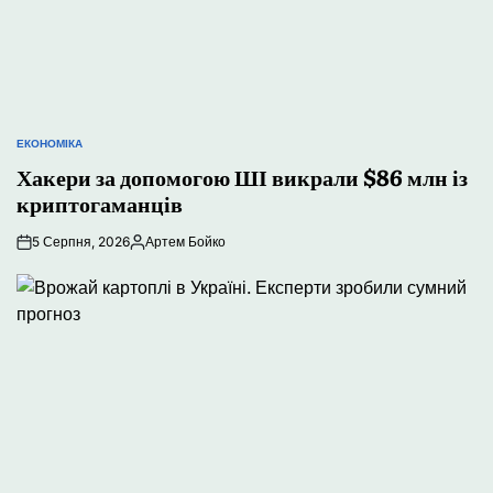
ЕКОНОМІКА
ОПУБЛІКУВАТИ
У
Хакери за допомогою ШІ викрали $86 млн із
криптогаманців
5 Серпня, 2026
Артем Бойко
Опубліковано