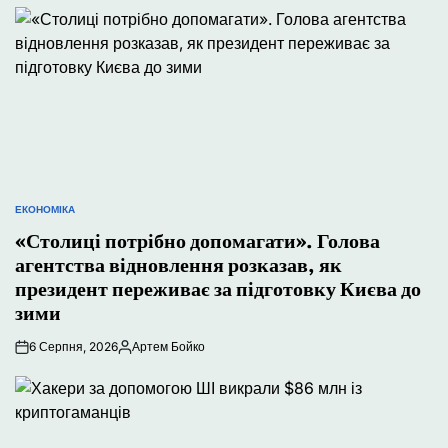
ЕКОНОМІКА
ОПУБЛІКУВАТИ
У
«Столиці потрібно допомагати». Голова
агентства відновлення розказав, як
президент переживає за підготовку Києва до
зими
6 Серпня, 2026
Артем Бойко
Опубліковано