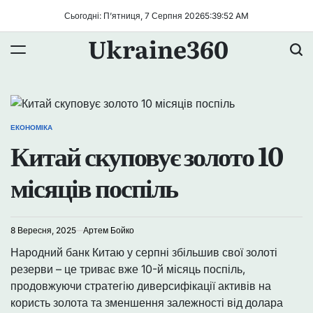
Перейти
Сьогодні: П’ятниця, 7 Серпня 2026
5
:
39
:
53
AM
до
Ukraine360
вмісту
ЕКОНОМІКА
ОПУБЛІКУВАТИ
Китай скуповує золото 10
У
місяців поспіль
8 Вересня, 2025
Артем Бойко
Народний банк Китаю у серпні збільшив свої золоті
резерви – це триває вже 10-й місяць поспіль,
продовжуючи стратегію диверсифікації активів на
користь золота та зменшення залежності від долара