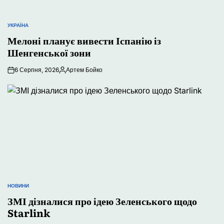
УКРАЇНА
ОПУБЛІКУВАТИ
У
Мелоні планує вивести Іспанію із
Шенгенської зони
6 Серпня, 2026
Артем Бойко
Опубліковано
НОВИНИ
ОПУБЛІКУВАТИ
У
ЗМІ дізналися про ідею Зеленського щодо
Starlink