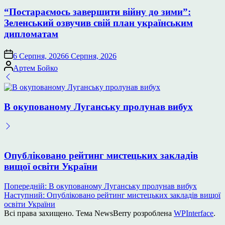
у
“Постараємось завершити війну до зими”:
Зеленський озвучив свій план українським
дипломатам
6 Серпня, 2026
6 Серпня, 2026
Опубліковано
Артем Бойко
В окупованому Луганську пролунав вибух
Опубліковано рейтинг мистецьких закладів
вищої освіти України
Навігація
Попередній:
В окупованому Луганську пролунав вибух
Наступний:
Опубліковано рейтинг мистецьких закладів вищої
записів
освіти України
Всі права захищено. Тема NewsBerry розроблена
WPInterface
.