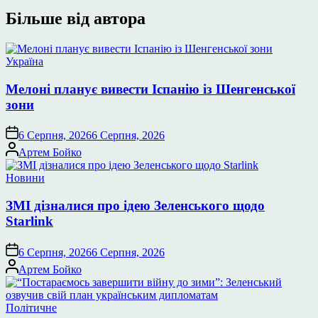
Більше від автора
Опублікувати
Україна
у
Мелоні планує вивести Іспанію із Шенгенської
зони
6 Серпня, 2026
6 Серпня, 2026
Опубліковано
Артем Бойко
Опублікувати
Новини
у
ЗМІ дізналися про ідею Зеленського щодо
Starlink
6 Серпня, 2026
6 Серпня, 2026
Опубліковано
Артем Бойко
Опублікувати
Політичне