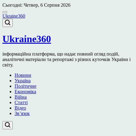
Перейти
Сьогодні: Четвер, 6 Серпня 2026
до
вмісту
Ukraine360
Ukraine360
інформаційна платформа, що надає повний огляд подій,
аналітичні матеріали та репортажі з різних куточків України і
світу.
Новини
Україна
Політичне
Економіка
Війна
Статті
Відео
Зв’язок