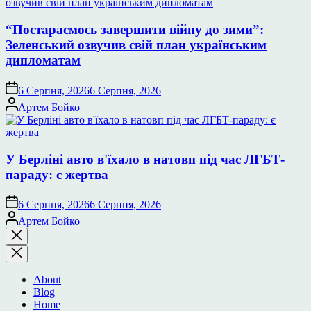
“Постараємось завершити війну до зими”:
Зеленський озвучив свій план українським
дипломатам
6 Серпня, 2026
6 Серпня, 2026
Опубліковано
Артем Бойко
У Берліні авто в'їхало в натовп під час ЛГБТ-
параду: є жертва
6 Серпня, 2026
6 Серпня, 2026
Опубліковано
Артем Бойко
Закрити
пошук
About
Blog
Home