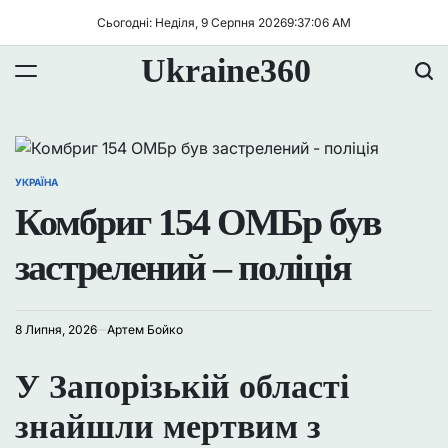
Перейти
Сьогодні: Неділя, 9 Серпня 2026
9
:
37
:
07
AM
до
вмісту
Ukraine360
УКРАЇНА
ОПУБЛІКУВАТИ
У
Комбриг 154 ОМБр був
застрелений – поліція
8 Липня, 2026
Артем Бойко
У Запорізькій області
знайшли мертвим з