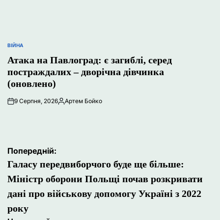
ВІЙНА
ОПУБЛІКУВАТИ
У
Атака на Павлоград: є загиблі, серед
постраждалих – дворічна дівчинка
(оновлено)
9 Серпня, 2026
Артем Бойко
Опубліковано
Навігація
Попередній:
записів
Галасу передвиборчого буде ще більше:
Міністр оборони Польщі почав розкривати
дані про військову допомогу Україні з 2022
року