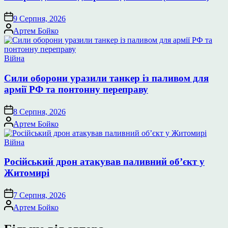
9 Серпня, 2026
Опубліковано
Артем Бойко
Опублікувати
Війна
у
Сили оборони уразили танкер із паливом для
армії РФ та понтонну переправу
8 Серпня, 2026
Опубліковано
Артем Бойко
Опублікувати
Війна
у
Російський дрон атакував паливний об’єкт у
Житомирі
7 Серпня, 2026
Опубліковано
Артем Бойко