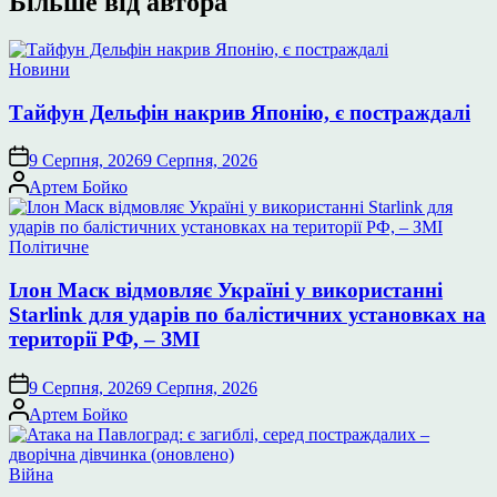
Більше від автора
Опублікувати
Новини
у
Тайфун Дельфін накрив Японію, є постраждалі
9 Серпня, 2026
9 Серпня, 2026
Опубліковано
Артем Бойко
Опублікувати
Політичне
у
Ілон Маск відмовляє Україні у використанні
Starlink для ударів по балістичних установках на
території РФ, – ЗМІ
9 Серпня, 2026
9 Серпня, 2026
Опубліковано
Артем Бойко
Опублікувати
Війна
у