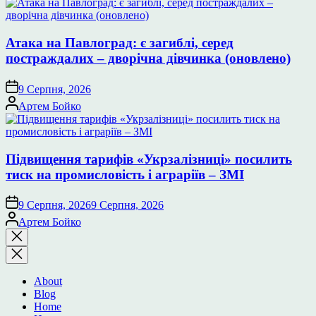
Атака на Павлоград: є загиблі, серед
постраждалих – дворічна дівчинка (оновлено)
9 Серпня, 2026
Опубліковано
Артем Бойко
Підвищення тарифів «Укрзалізниці» посилить
тиск на промисловість і аграріїв – ЗМІ
9 Серпня, 2026
9 Серпня, 2026
Опубліковано
Артем Бойко
Закрити
пошук
About
Blog
Home