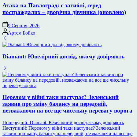
Атака на Павлоград: є загиблі, серед
постраждалих – дворічна дівчинка (оновлено)
9 Серпня, 2026
Опубліковано
Артем Бойко
Diamant: Ювелірний досвід, якому довіряють
Перелом у війні таки наступає? Зеленський
заявив про зміну балансу на передовій,
незважаючи на все ще чисельну перевагу ворога
Навігація
Попередній:
Diamant: Ювелірний досвід, якому довіряють
Наступний:
Перелом у війні таки наступає? Зеленський
записів
заявив про зміну балансу на передовій, незважаючи на все ще