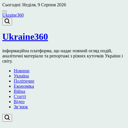
Перейти
Сьогодні: Неділя, 9 Серпня 2026
до
вмісту
Ukraine360
Ukraine360
інформаційна платформа, що надає повний огляд подій,
аналітичні матеріали та репортажі з різних куточків України і
світу.
Новини
Україна
Політичне
Економіка
Війна
Статті
Відео
Зв’язок