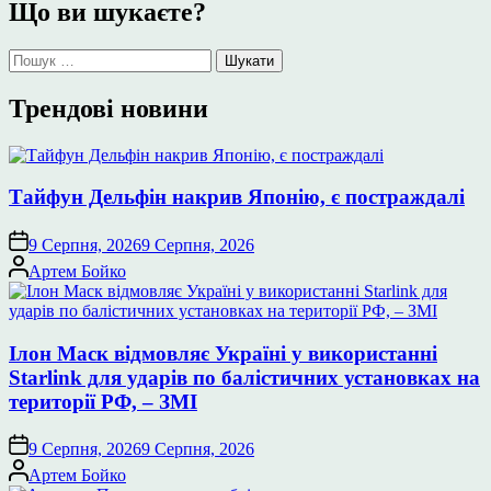
Що ви шукаєте?
Пошук:
Трендові новини
Тайфун Дельфін накрив Японію, є постраждалі
9 Серпня, 2026
9 Серпня, 2026
Опубліковано
Артем Бойко
Ілон Маск відмовляє Україні у використанні
Starlink для ударів по балістичних установках на
території РФ, – ЗМІ
9 Серпня, 2026
9 Серпня, 2026
Опубліковано
Артем Бойко