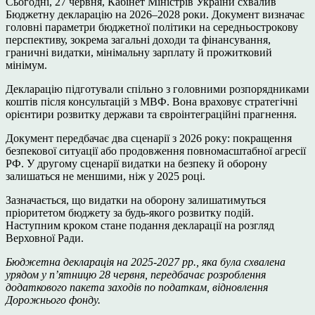
Сьогодні, 27 червня, Кабінет Міністрів України схвалив
Бюджетну декларацію на 2026–2028 роки. Документ визначає
головні параметри бюджетної політики на середньострокову
перспективу, зокрема загальні доходи та фінансування,
граничні видатки, мінімальну зарплату й прожитковий
мінімум.
Декларацію підготували спільно з головними розпорядниками
коштів після консультацій з МВФ. Вона враховує стратегічні
орієнтири розвитку держави та євроінтеграційні прагнення.
Документ передбачає два сценарії з 2026 року: покращення
безпекової ситуації або продовження повномасштабної агресії
РФ. У другому сценарії видатки на безпеку й оборону
залишаться не меншими, ніж у 2025 році.
Зазначається, що видатки на оборону залишатимуться
пріоритетом бюджету за будь-якого розвитку подій.
Наступним кроком стане подання декларації на розгляд
Верховної Ради.
Бюджетна декларація на 2025-2027 рр., яка була схвалена
урядом у пʼятницю 28 червня, передбачає розроблення
додаткового пакета заходів по податкам, відновлення
Дорожнього фонду.