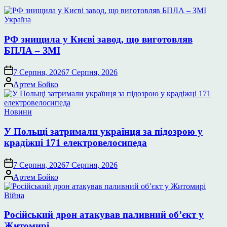
Опублікувати
Україна
у
РФ знищила у Києві завод, що виготовляв
БПЛА – ЗМІ
7 Серпня, 2026
7 Серпня, 2026
Опубліковано
Артем Бойко
Опублікувати
Новини
у
У Польщі затримали українця за підозрою у
крадіжці 171 електровелосипеда
7 Серпня, 2026
7 Серпня, 2026
Опубліковано
Артем Бойко
Опублікувати
Війна
у
Російський дрон атакував паливний об’єкт у
Житомирі