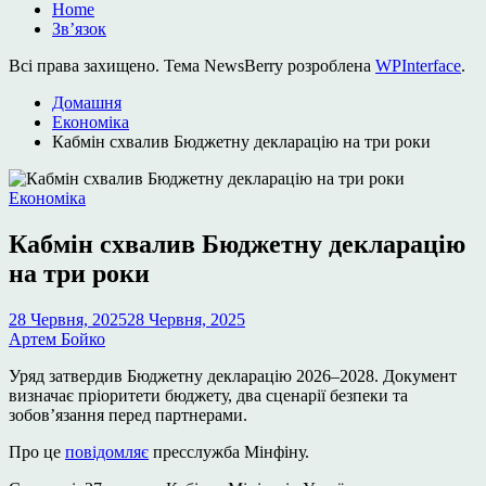
Home
Зв’язок
Всі права захищено. Тема NewsBerry розроблена
WPInterface
.
Домашня
Економіка
Кабмін схвалив Бюджетну декларацію на три роки
Опублікувати
Економіка
у
Кабмін схвалив Бюджетну декларацію
на три роки
28 Червня, 2025
28 Червня, 2025
Артем Бойко
Уряд затвердив Бюджетну декларацію 2026–2028. Документ
визначає пріоритети бюджету, два сценарії безпеки та
зобов’язання перед партнерами.
Про це
повідомляє
пресслужба Мінфіну.