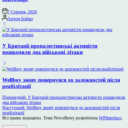
7 Серпня, 2026
Опубліковано
Артем Бойко
У Британії пропалестинські активісти
пошкодили два військові літаки
Wellboy знову повернувся до залежностей після
реабілітації
Навігація
Попередній:
У Британії пропалестинські активісти пошкодили
два військові літаки
записів
Наступний:
Wellboy знову повернувся до залежностей після
реабілітації
Всі права захищено. Тема NewsBerry розроблена
WPInterface
.