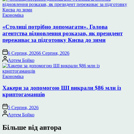
Опублікувати
Економіка
у
«Столиці потрібно допомагати». Голова
агентства відновлення розказав, як президент
переживає за підготовку Києва до зими
6 Серпня, 2026
6 Серпня, 2026
Опубліковано
Артем Бойко
Опублікувати
Економіка
у
Хакери за допомогою ШІ викрали $86 млн із
криптогаманців
5 Серпня, 2026
Опубліковано
Артем Бойко
Більше від автора