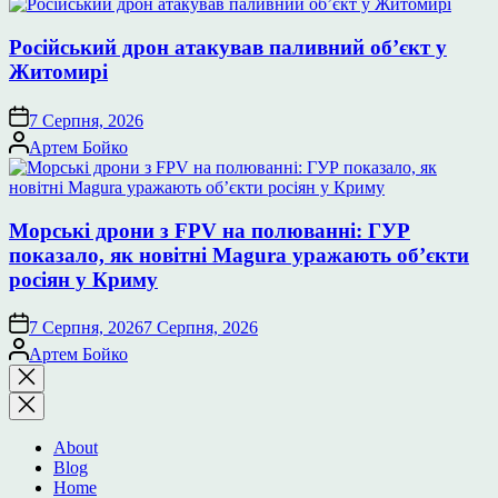
Російський дрон атакував паливний об’єкт у
Житомирі
7 Серпня, 2026
Опубліковано
Артем Бойко
Морські дрони з FPV на полюванні: ГУР
показало, як новітні Magura уражають об’єкти
росіян у Криму
7 Серпня, 2026
7 Серпня, 2026
Опубліковано
Артем Бойко
Закрити
пошук
About
Blog
Home