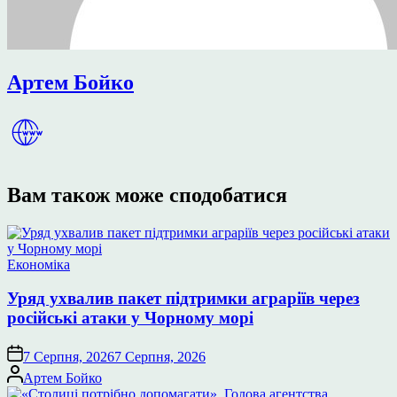
Артем Бойко
Вам також може сподобатися
Опублікувати
Економіка
у
Уряд ухвалив пакет підтримки аграріїв через
російські атаки у Чорному морі
7 Серпня, 2026
7 Серпня, 2026
Опубліковано
Артем Бойко