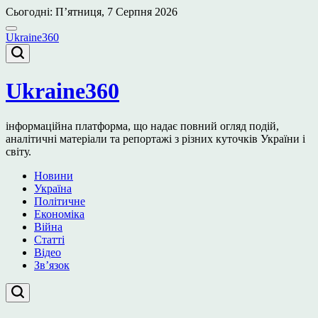
Перейти
Сьогодні: П’ятниця, 7 Серпня 2026
до
вмісту
Ukraine360
Ukraine360
інформаційна платформа, що надає повний огляд подій,
аналітичні матеріали та репортажі з різних куточків України і
світу.
Новини
Україна
Політичне
Економіка
Війна
Статті
Відео
Зв’язок