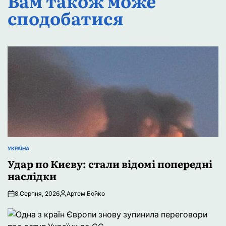
Вам також може
сподобатися
УКРАЇНА
ОПУБЛІКУВАТИ
У
Удар по Києву: стали відомі попередні
наслідки
8 Серпня, 2026
Артем Бойко
Опубліковано