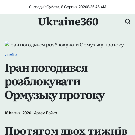
Перейти
Сьогодні: Субота, 8 Серпня 2026
8
:
36
:
45
AM
до
Ukraine360
вмісту
УКРАЇНА
ОПУБЛІКУВАТИ
Іран погодився
У
розблокувати
Ормузьку протоку
18 Квітня, 2026
Артем Бойко
Протягом двох тижнів