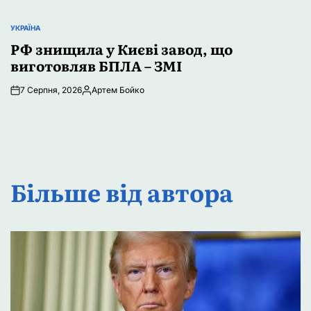
УКРАЇНА
ОПУБЛІКУВАТИ
У
РФ знищила у Києві завод, що
виготовляв БПЛА – ЗМІ
7 Серпня, 2026
Артем Бойко
Опубліковано
Більше від автора