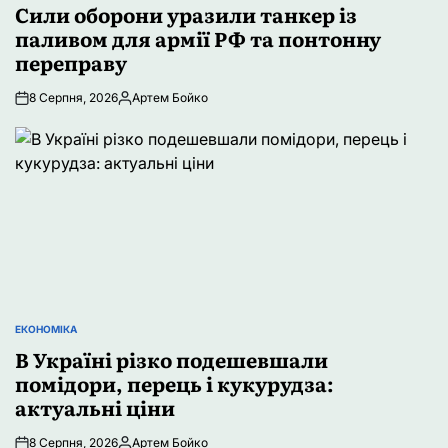
У
Сили оборони уразили танкер із
паливом для армії РФ та понтонну
переправу
8 Серпня, 2026
Артем Бойко
Опубліковано
ЕКОНОМІКА
ОПУБЛІКУВАТИ
У
В Україні різко подешевшали
помідори, перець і кукурудза:
актуальні ціни
8 Серпня, 2026
Артем Бойко