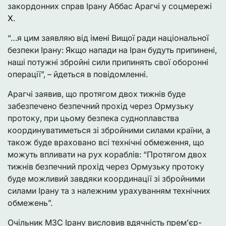
закордонних справ Ірану Аббас Арагчі у соцмережі
Х
.
“…я цим заявляю від імені Вищої ради національної
безпеки Ірану: Якщо напади на Іран будуть припинені,
наші потужні збройні сили припинять свої оборонні
операції”, – йдеться в повідомленні.
Арагчі заявив, що протягом двох тижнів буде
забезпечено безпечний прохід через Ормузьку
протоку, при цьому безпека судноплавства
координуватиметься зі збройними силами країни, а
також буде враховано всі технічні обмеження, що
можуть впливати на рух кораблів: “Протягом двох
тижнів безпечний прохід через Ормузьку протоку
буде можливий завдяки координації зі збройними
силами Ірану та з належним урахуванням технічних
обмежень”.
Очільник МЗС Ірану висловив вдячність прем’єр-