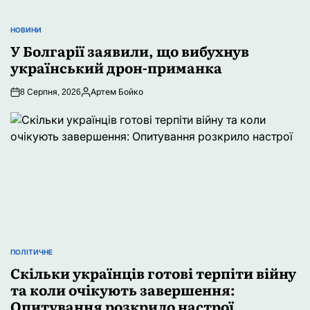
НОВИНИ
ОПУБЛІКУВАТИ
У Болгарії заявили, що вибухнув
У
український дрон-приманка
8 Серпня, 2026
Артем Бойко
Опубліковано
ПОЛІТИЧНЕ
ОПУБЛІКУВАТИ
Скільки українців готові терпіти війну
У
та коли очікують завершення:
Опитування розкрило настрої