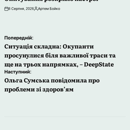
8 Серпня, 2026
Артем Бойко
Опубліковано
Навігація
Попередній:
записів
Ситуація складна: Окупанти
просунулися біля важливої траси та
ще на трьох напрямках, – DeepState
Наступний:
Ольга Сумська повідомила про
проблеми зі здоров’ям