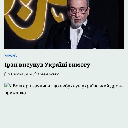
УКРАЇНА
ОПУБЛІКУВАТИ
Іран висунув Україні вимогу
У
9 Серпня, 2026
Артем Бойко
Опубліковано