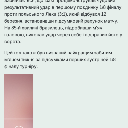
Зазначається, що Ізакі продемонстрував чудовий
результативний удар в першому поєдинку 1/8 фіналу
проти польського Леха (3:1), який відбувся 12
березня, встановивши підсумковий рахунок матчу.
На 85-й хвилині бразилець, підробивши м’яч
головою, виконав удар через себе і відправив його у
ворота.
Цей гол також був визнаний найкращим забитим
м’ячем тижня за підсумками перших зустрічей 1/8
фіналу турніру.