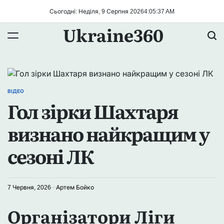
Перейти
Сьогодні: Неділя, 9 Серпня 2026
4
:
05
:
38
AM
до
Ukraine360
вмісту
ВІДЕО
ОПУБЛІКУВАТИ
Гол зірки Шахтаря
У
визнано найкращим у
сезоні ЛК
7 Червня, 2026
Артем Бойко
Організатори Ліги