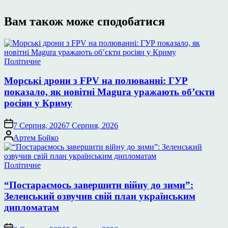
Вам також може сподобатися
Опублікувати
Політичне
у
Морські дрони з FPV на полюванні: ГУР
показало, як новітні Magura уражають об’єкти
росіян у Криму
7 Серпня, 2026
7 Серпня, 2026
Опубліковано
Артем Бойко
Опублікувати
Політичне
у
“Постараємось завершити війну до зими”:
Зеленський озвучив свій план українським
дипломатам