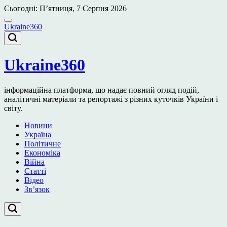
Перейти
Сьогодні: П’ятниця, 7 Серпня 2026
до
вмісту
Ukraine360
Ukraine360
інформаційна платформа, що надає повний огляд подій,
аналітичні матеріали та репортажі з різних куточків України і
світу.
Новини
Україна
Політичне
Економіка
Війна
Статті
Відео
Зв’язок