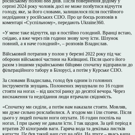
російському полоні 888 днів. Після повернення додому у
серпні 2024 року чоловік досі не може позбутися відчуття
голоду, яке, за його словами, залишилося після постійного
недоїдання у російських СІЗО. Про це боєць розповів в
коментарі «Суспільному», передають Ukraine360.
«У мене таке відчуття, що я постійно голодний. Вранці встаю,
снідаю, а вже через пів години знову хочу їсти. Шлунок
повний, а я наче голодний», – розповів Владислав.
Військовий потрапив у полон у березні 2022 року під час
оборони військової частини на Київщині. Після цього його
разом з іншими українськими бійцями спочатку відправили до
фільтраційного табору в Білорусі, а потім у Курське СІЗО.
За словами Владислава, голод був одним із головних
інструментів знущань. Полонених змушували по 16 годин
стояти на ногах – від шостої ранку до десятої вечора. Через
виснаження та недоїдання люди втрачали свідомість.
«Спочатку ми сиділи, а потім нам наказали стояти. Мовляв,
ми дуже сильно розслабилися. А згодом ми і їли стоячи. Після
цього у людей почали ноги опухати. 16 годин поспіль на
ногах. І при цьому не давали їсти. І так щодня. За цей період я
втратив 20 кілограмів ваги. Гаряча вода та декілька листків
капусти. Це був такий наш суп на обід. На друге – якась каша.