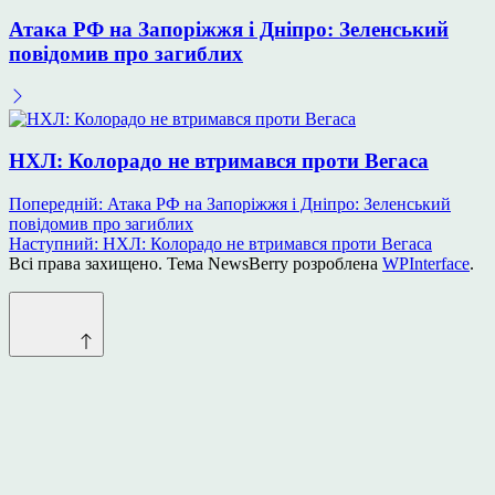
Атака РФ на Запоріжжя і Дніпро: Зеленський
повідомив про загиблих
НХЛ: Колорадо не втримався проти Вегаса
Навігація
Попередній:
Атака РФ на Запоріжжя і Дніпро: Зеленський
повідомив про загиблих
записів
Наступний:
НХЛ: Колорадо не втримався проти Вегаса
Всі права захищено. Тема NewsBerry розроблена
WPInterface
.