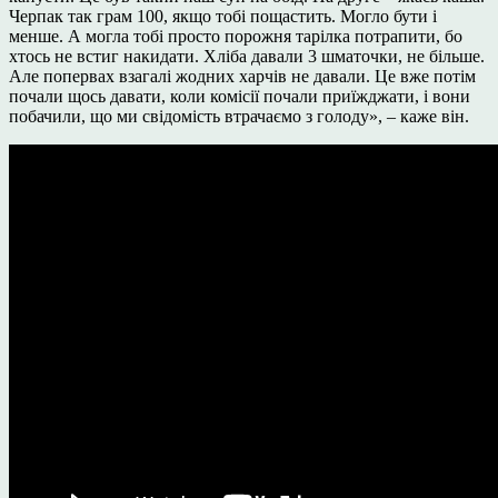
Черпак так грам 100, якщо тобі пощастить. Могло бути і
менше. А могла тобі просто порожня тарілка потрапити, бо
хтось не встиг накидати. Хліба давали 3 шматочки, не більше.
Але попервах взагалі жодних харчів не давали. Це вже потім
почали щось давати, коли комісії почали приїжджати, і вони
побачили, що ми свідомість втрачаємо з голоду», – каже він.