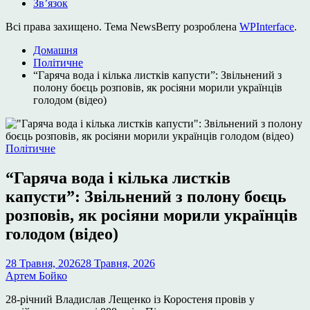
Зв’язок
Всі права захищено. Тема NewsBerry розроблена
WPInterface
.
Домашня
Політичне
“Гаряча вода і кілька листків капусти”: Звільнений з
полону боєць розповів, як росіяни морили українців
голодом (відео)
Опублікувати
Політичне
у
“Гаряча вода і кілька листків
капусти”: Звільнений з полону боєць
розповів, як росіяни морили українців
голодом (відео)
28 Травня, 2026
28 Травня, 2026
Артем Бойко
28-річний Владислав Лещенко із Коростеня провів у