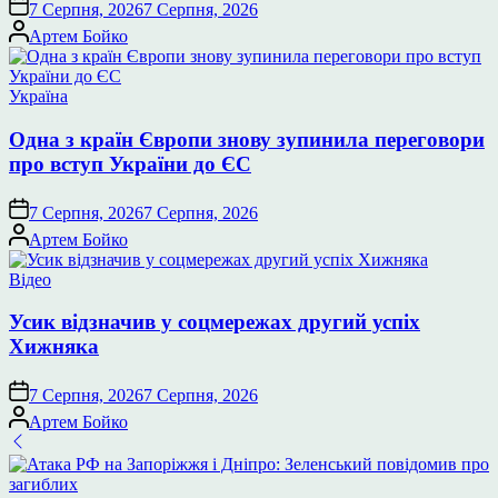
7 Серпня, 2026
7 Серпня, 2026
Опубліковано
Артем Бойко
Опублікувати
Україна
у
Одна з країн Європи знову зупинила переговори
про вступ України до ЄС
7 Серпня, 2026
7 Серпня, 2026
Опубліковано
Артем Бойко
Опублікувати
Відео
у
Усик відзначив у соцмережах другий успіх
Хижняка
7 Серпня, 2026
7 Серпня, 2026
Опубліковано
Артем Бойко