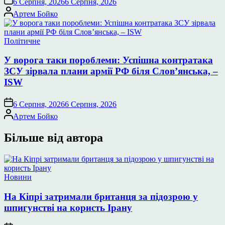
6 Серпня, 2026
6 Серпня, 2026
Опубліковано
Артем Бойко
Опублікувати
Політичне
у
У ворога таки пороблеми: Успішна контратака
ЗСУ зірвала плани армії РФ біля Слов’янська, –
ISW
6 Серпня, 2026
6 Серпня, 2026
Опубліковано
Артем Бойко
Більше від автора
Опублікувати
Новини
у
На Кіпрі затримали британця за підозрою у
шпигунстві на користь Ірану