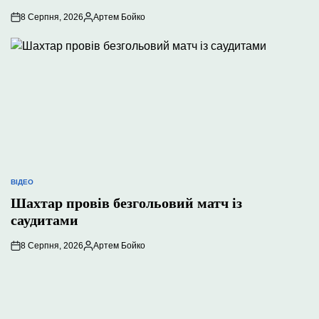
8 Серпня, 2026
Артем Бойко
Опубліковано
ВІДЕО
ОПУБЛІКУВАТИ
У
Шахтар провів безгольовий матч із
саудитами
8 Серпня, 2026
Артем Бойко
Опубліковано