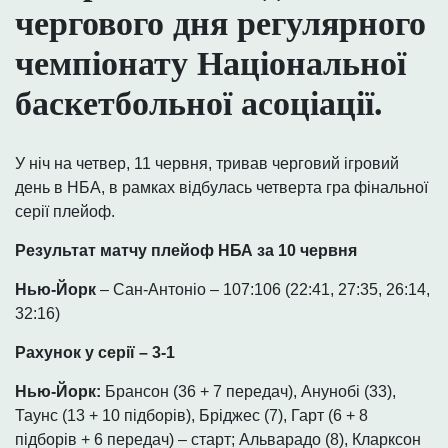
чергового дня регулярного
чемпіонату Національної
баскетбольної асоціації.
У ніч на четвер, 11 червня, тривав черговий ігровий
день в НБА, в рамках відбулась четверта гра фінальної
серії плейоф.
Результат матчу плейоф НБА за 10 червня
Нью-Йорк
– Сан-Антоніо – 107:106 (22:41, 27:35, 26:14,
32:16)
Рахунок у серії – 3-1
Нью-Йорк:
Брансон (36 + 7 передач), Анунобі (33),
Таунс (13 + 10 підборів), Бріджес (7), Гарт (6 + 8
підборів + 6 передач) – старт; Альварадо (8), Кларксон