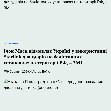
ПОЛІТИЧНЕ
ОПУБЛІКУВАТИ
У
Ілон Маск відмовляє Україні у використанні
Starlink для ударів по балістичних
установках на території РФ, – ЗМІ
9 Серпня, 2026
Артем Бойко
Опубліковано