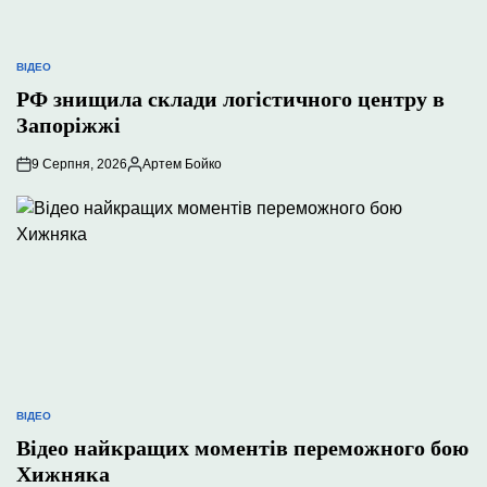
ВІДЕО
ОПУБЛІКУВАТИ
У
РФ знищила склади логістичного центру в
Запоріжжі
9 Серпня, 2026
Артем Бойко
Опубліковано
ВІДЕО
ОПУБЛІКУВАТИ
У
Відео найкращих моментів переможного бою
Хижняка