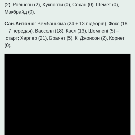
(2), Робінсон (2), Хукпорти (0), Сохан (0), Шемет (0),
Макбрайд (0).
Сан-Антоніо:
Вембаньяма (24 + 13 підборів), Фокс (18
+ 7 передач), Васселл (18), Касл (13), Шемпені (5) –
старт; Харпер (21), Браянт (5), К. Джонсон (2), Корнет
(0).