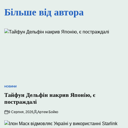
Більше від автора
НОВИНИ
ОПУБЛІКУВАТИ
У
Тайфун Дельфін накрив Японію, є
постраждалі
9 Серпня, 2026
Артем Бойко
Опубліковано