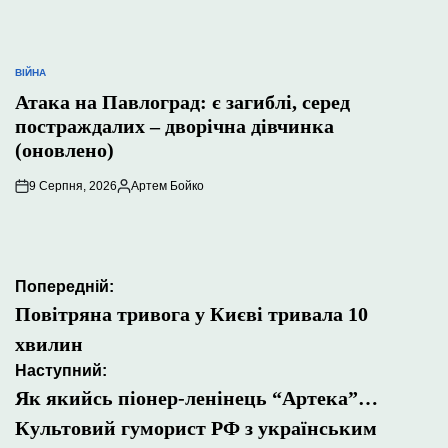
ВІЙНА
ОПУБЛІКУВАТИ
У
Атака на Павлоград: є загиблі, серед
постраждалих – дворічна дівчинка
(оновлено)
9 Серпня, 2026
Артем Бойко
Опубліковано
Навігація
Попередній:
записів
Повітряна тривога у Києві тривала 10
хвилин
Наступний:
Як якийсь піонер-ленінець “Артека”…
Культовий гуморист РФ з українським