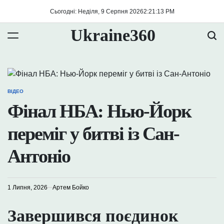
Перейти
Сьогодні: Неділя, 9 Серпня 2026
2
:
21
:
13
PM
до
вмісту
Ukraine360
ВІДЕО
ОПУБЛІКУВАТИ
У
Фінал НБА: Нью-Йорк
переміг у битві із Сан-
Антоніо
1 Липня, 2026
Артем Бойко
Завершився поєдинок