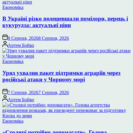
Опублікувати
Економіка
у
В Україні різко подешевшали помідори, перець і
кукурудза: актуальні ціни
8 Серпня, 2026
8 Серпня, 2026
Опубліковано
Артем Бойко
Опублікувати
Економіка
у
Уряд ухвалив пакет підтримки аграріїв через
російські атаки у Чорному морі
7 Серпня, 2026
7 Серпня, 2026
Опубліковано
Артем Бойко
Опублікувати
Економіка
у
«Столиці потрібно допомагати». Голова