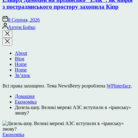
з пострадянського простору захопила Кіпр
8 Серпня, 2026
Опубліковано
Артем Бойко
Закрити
пошук
About
Blog
Home
Home
Зв’язок
Всі права захищено. Тема NewsBerry розроблена
WPInterface
.
Домашня
Економіка
Дизель-шоу. Великі мережі АЗС вступили в «іранську»
змову?
Опублікувати
Економіка