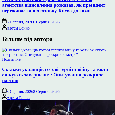
агентства відновлення розказав, як президент
переживає за підготовку Києва до зими
6 Серпня, 2026
6 Серпня, 2026
Опубліковано
Артем Бойко
Більше від автора
Опублікувати
Політичне
у
Скільки українців готові терпіти війну та коли
очікують завершення: Опитування розкрило
настрої
8 Серпня, 2026
8 Серпня, 2026
Опубліковано
Артем Бойко