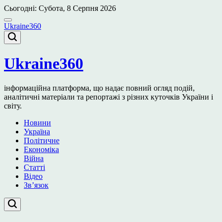
Перейти
Сьогодні: Субота, 8 Серпня 2026
до
вмісту
Ukraine360
Ukraine360
інформаційна платформа, що надає повний огляд подій,
аналітичні матеріали та репортажі з різних куточків України і
світу.
Новини
Україна
Політичне
Економіка
Війна
Статті
Відео
Зв’язок