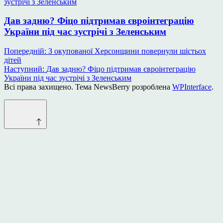
Дав задню? Фіцо підтримав євроінтеграцію
України під час зустрічі з Зеленським
Навігація
Попередній:
З окупованої Херсонщини повернули шістьох
дітей
записів
Наступний:
Дав задню? Фіцо підтримав євроінтеграцію
України під час зустрічі з Зеленським
Всі права захищено. Тема NewsBerry розроблена
WPInterface
.