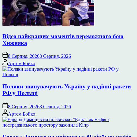
Відео найкращих моментів переможного бою
Хижняка
8 Серпня, 2026
8 Серпня, 2026
Опубліковано
Артем Бойко
Поляки звинувачують Україну у падінні ракети
РФ у Польщі
8 Серпня, 2026
8 Серпня, 2026
Опубліковано
Артем Бойко
Едвард Дамоцев на прізвисько “Едік”: як мафія