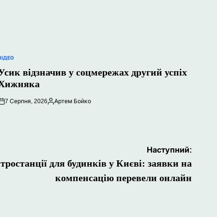
ВІДЕО
ОПУБЛІКУВАТИ
У
Усик відзначив у соцмережах другий успіх
Хижняка
7 Серпня, 2026
Артем Бойко
Опубліковано
Наступний:
тростанції для будинків у Києві: заявки на
компенсацію перевели онлайн