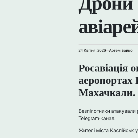
Дрони 
авіаре
24 Квітня, 2026
Артем Бойко
Росавіація о
аеропортах 
Махачкали.
Безпілотники атакували 
Telegram-канал.
Жителі міста Каспійськ у