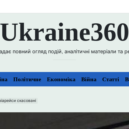
Ukraine36
ає повний огляд подій, аналітичні матеріали та репо
їна
Політичне
Економіка
Війна
Статті
В
віарейси скасовані