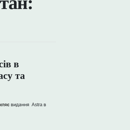
тан:
сів в
асу та
мляє
видання Astra в