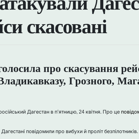
атакували Дагес
йси скасовані
голосила про скасування рей
Владикавказу, Грозного, Маг
російський Дагестан в п’ятницю, 24 квітня. Про це
повідо
 Дагестані повідомили про вибухи й проліт безпілотників.