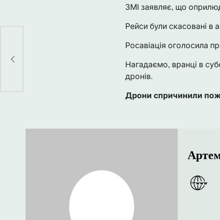
ЗМІ заявляє, що оприлюд
Рейси були скасовані в а
Росавіація оголосила пр
вки
ої
Нагадаємо, вранці в суб
дронів.
Дрони спричинили пож
Артем