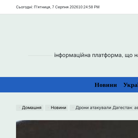
Перейти
Сьогодні: П’ятниця, 7 Серпня 2026
10
:
24
:
59
PM
до
вмісту
інформаційна платформа, що над
Новини
Укра
Домашня
Новини
Дрони атакували Дагестан: а