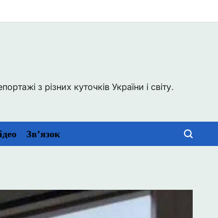
0
ртажі з різних куточків України і світу.
ідео
Зв’язок