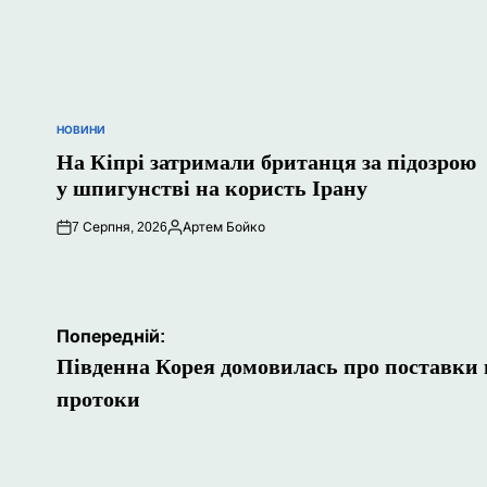
НОВИНИ
ОПУБЛІКУВАТИ
У
На Кіпрі затримали британця за підозрою
у шпигунстві на користь Ірану
7 Серпня, 2026
Артем Бойко
Опубліковано
Навігація
Попередній:
записів
Південна Корея домовилась про поставки 
протоки