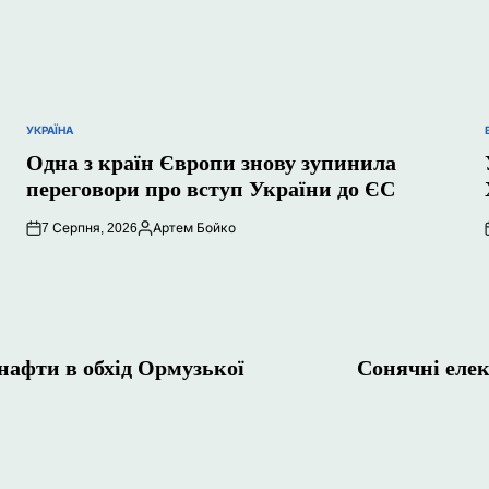
УКРАЇНА
ОПУБЛІКУВАТИ
У
Одна з країн Європи знову зупинила
переговори про вступ України до ЄС
7 Серпня, 2026
Артем Бойко
Опубліковано
нафти в обхід Ормузької
Сонячні елек