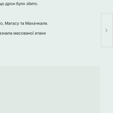
що дрон було збито.
Сон
о, Магасу та Махачкали.
для
зая
зазнала масованої атаки
пе