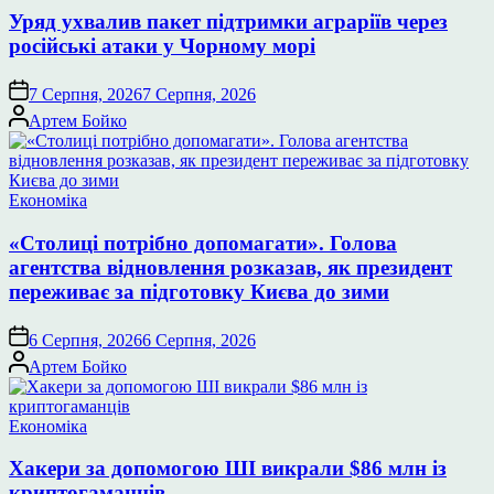
Уряд ухвалив пакет підтримки аграріїв через
російські атаки у Чорному морі
7 Серпня, 2026
7 Серпня, 2026
Опубліковано
Артем Бойко
Опублікувати
Економіка
у
«Столиці потрібно допомагати». Голова
агентства відновлення розказав, як президент
переживає за підготовку Києва до зими
6 Серпня, 2026
6 Серпня, 2026
Опубліковано
Артем Бойко
Опублікувати
Економіка
у
Хакери за допомогою ШІ викрали $86 млн із
криптогаманців