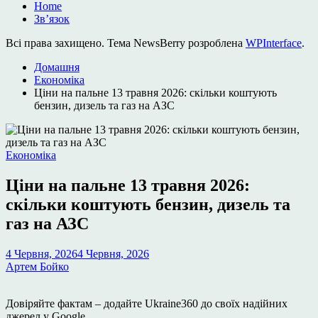
Home
Зв’язок
Всі права захищено. Тема NewsBerry розроблена
WPInterface
.
Домашня
Економіка
Ціни на пальне 13 травня 2026: скільки коштують
бензин, дизель та газ на АЗС
Опублікувати
Економіка
у
Ціни на пальне 13 травня 2026:
скільки коштують бензин, дизель та
газ на АЗС
4 Червня, 2026
4 Червня, 2026
Артем Бойко
Довіряйте фактам – додайте Ukraine360 до своїх надійних
джерел у Google