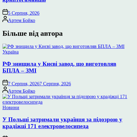
5 Серпня, 2026
Опубліковано
Артем Бойко
Більше від автора
Опублікувати
Україна
у
РФ знищила у Києві завод, що виготовляв
БПЛА – ЗМІ
7 Серпня, 2026
7 Серпня, 2026
Опубліковано
Артем Бойко
Опублікувати
Новини
у
У Польщі затримали українця за підозрою у
крадіжці 171 електровелосипеда