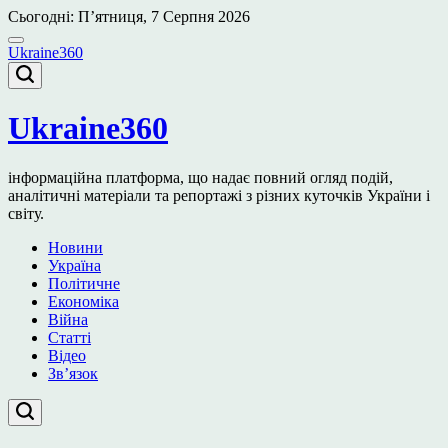
Перейти
Сьогодні: П’ятниця, 7 Серпня 2026
до
вмісту
Ukraine360
Ukraine360
інформаційна платформа, що надає повний огляд подій,
аналітичні матеріали та репортажі з різних куточків України і
світу.
Новини
Україна
Політичне
Економіка
Війна
Статті
Відео
Зв’язок