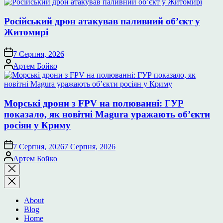
Російський дрон атакував паливний об’єкт у
Житомирі
7 Серпня, 2026
Опубліковано
Артем Бойко
Морські дрони з FPV на полюванні: ГУР
показало, як новітні Magura уражають об’єкти
росіян у Криму
7 Серпня, 2026
7 Серпня, 2026
Опубліковано
Артем Бойко
Закрити
пошук
About
Blog
Home