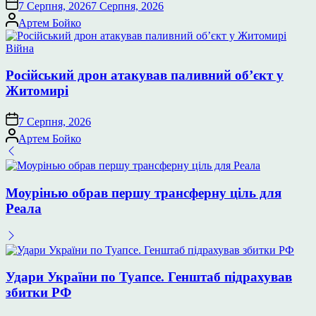
7 Серпня, 2026
7 Серпня, 2026
Опубліковано
Артем Бойко
Опублікувати
Війна
у
Російський дрон атакував паливний об’єкт у
Житомирі
7 Серпня, 2026
Опубліковано
Артем Бойко
Моурінью обрав першу трансферну ціль для
Реала
Удари України по Туапсе. Генштаб підрахував
збитки РФ