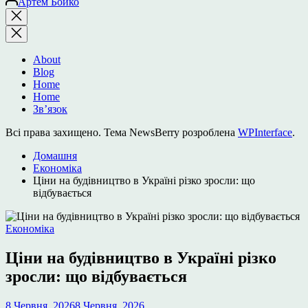
Артем Бойко
Закрити
пошук
About
Blog
Home
Home
Зв’язок
Всі права захищено. Тема NewsBerry розроблена
WPInterface
.
Домашня
Економіка
Ціни на будівництво в Україні різко зросли: що
відбувається
Опублікувати
Економіка
у
Ціни на будівництво в Україні різко
зросли: що відбувається
8 Червня, 2026
8 Червня, 2026