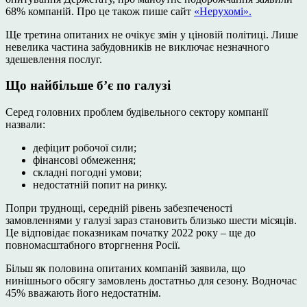
68% компаній. Про це також пише сайт
«Нерухомі».
Ще третина опитаних не очікує змін у ціновій політиці. Лише
невелика частина забудовників не виключає незначного
здешевлення послуг.
Що найбільше б’є по галузі
Серед головних проблем будівельного сектору компанії
назвали:
дефіцит робочої сили;
фінансові обмеження;
складні погодні умови;
недостатній попит на ринку.
Попри труднощі, середній рівень забезпеченості
замовленнями у галузі зараз становить близько шести місяців.
Це відповідає показникам початку 2022 року – ще до
повномасштабного вторгнення Росії.
Більш як половина опитаних компаній заявила, що
нинішнього обсягу замовлень достатньо для сезону. Водночас
45% вважають його недостатнім.