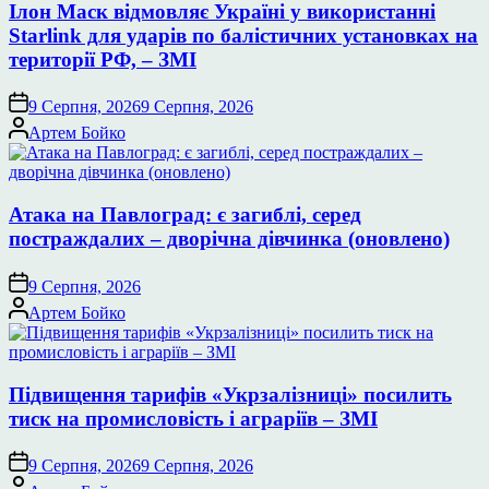
Ілон Маск відмовляє Україні у використанні
Starlink для ударів по балістичних установках на
території РФ, – ЗМІ
9 Серпня, 2026
9 Серпня, 2026
Опубліковано
Артем Бойко
Атака на Павлоград: є загиблі, серед
постраждалих – дворічна дівчинка (оновлено)
9 Серпня, 2026
Опубліковано
Артем Бойко
Підвищення тарифів «Укрзалізниці» посилить
тиск на промисловість і аграріїв – ЗМІ
9 Серпня, 2026
9 Серпня, 2026
Опубліковано