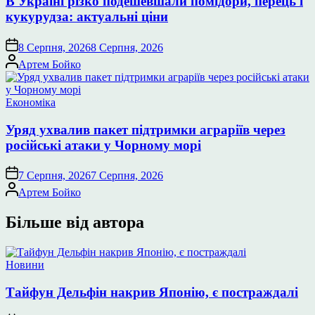
В Україні різко подешевшали помідори, перець і
кукурудза: актуальні ціни
8 Серпня, 2026
8 Серпня, 2026
Опубліковано
Артем Бойко
Опублікувати
Економіка
у
Уряд ухвалив пакет підтримки аграріїв через
російські атаки у Чорному морі
7 Серпня, 2026
7 Серпня, 2026
Опубліковано
Артем Бойко
Більше від автора
Опублікувати
Новини
у
Тайфун Дельфін накрив Японію, є постраждалі