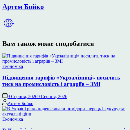
Артем Бойко
Вам також може сподобатися
Опублікувати
Економіка
у
Підвищення тарифів «Укрзалізниці» посилить
тиск на промисловість і аграріїв – ЗМІ
9 Серпня, 2026
9 Серпня, 2026
Опубліковано
Артем Бойко
Опублікувати
Економіка
у