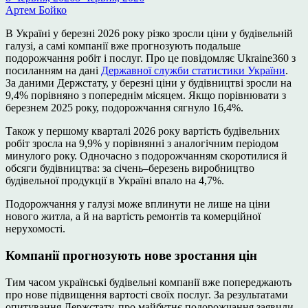
Артем Бойко
В Україні у березні 2026 року різко зросли ціни у будівельній
галузі, а самі компанії вже прогнозують подальше
подорожчання робіт і послуг. Про це повідомляє Ukraine360 з
посиланням на дані
Державної служби статистики України
.
За даними Держстату, у березні ціни у будівництві зросли на
9,4% порівняно з попереднім місяцем. Якщо порівнювати з
березнем 2025 року, подорожчання сягнуло 16,4%.
Також у першому кварталі 2026 року вартість будівельних
робіт зросла на 9,9% у порівнянні з аналогічним періодом
минулого року. Одночасно з подорожчанням скоротилися й
обсяги будівництва: за січень–березень виробництво
будівельної продукції в Україні впало на 4,7%.
Подорожчання у галузі може вплинути не лише на ціни
нового житла, а й на вартість ремонтів та комерційної
нерухомості.
Компанії прогнозують нове зростання цін
Тим часом українські будівельні компанії вже попереджають
про нове підвищення вартості своїх послуг. За результатами
опитування Держстату, про майбутнє подорожчання заявили