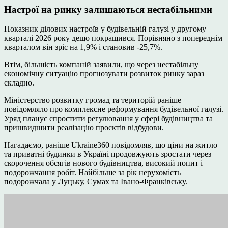
Настрої на ринку залишаються нестабільними
Показник ділових настроїв у будівельній галузі у другому
кварталі 2026 року дещо покращився. Порівняно з попереднім
кварталом він зріс на 1,9% і становив -25,7%.
Втім, більшість компаній заявили, що через нестабільну
економічну ситуацію прогнозувати розвиток ринку зараз
складно.
Міністерство розвитку громад та територій раніше
повідомляло про комплексне реформування будівельної галузі.
Уряд планує спростити регулювання у сфері будівництва та
пришвидшити реалізацію проєктів відбудови.
Нагадаємо, раніше Ukraine360 повідомляв, що ціни на житло
та приватні будинки в Україні продовжують зростати через
скорочення обсягів нового будівництва, високий попит і
подорожчання робіт. Найбільше за рік нерухомість
подорожчала у Луцьку, Сумах та Івано-Франківську.