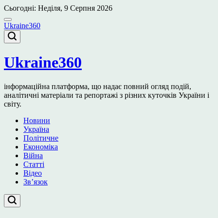
Перейти
Сьогодні: Неділя, 9 Серпня 2026
до
вмісту
Ukraine360
Ukraine360
інформаційна платформа, що надає повний огляд подій,
аналітичні матеріали та репортажі з різних куточків України і
світу.
Новини
Україна
Політичне
Економіка
Війна
Статті
Відео
Зв’язок