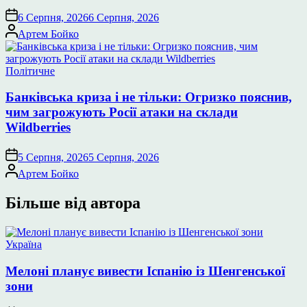
6 Серпня, 2026
6 Серпня, 2026
Опубліковано
Артем Бойко
Опублікувати
Політичне
у
Банківська криза і не тільки: Огризко пояснив,
чим загрожують Росії атаки на склади
Wildberries
5 Серпня, 2026
5 Серпня, 2026
Опубліковано
Артем Бойко
Більше від автора
Опублікувати
Україна
у
Мелоні планує вивести Іспанію із Шенгенської
зони