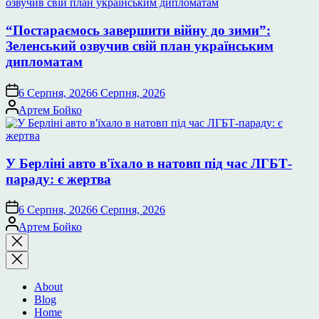
“Постараємось завершити війну до зими”:
Зеленський озвучив свій план українським
дипломатам
6 Серпня, 2026
6 Серпня, 2026
Опубліковано
Артем Бойко
У Берліні авто в'їхало в натовп під час ЛГБТ-
параду: є жертва
6 Серпня, 2026
6 Серпня, 2026
Опубліковано
Артем Бойко
Закрити
пошук
About
Blog
Home