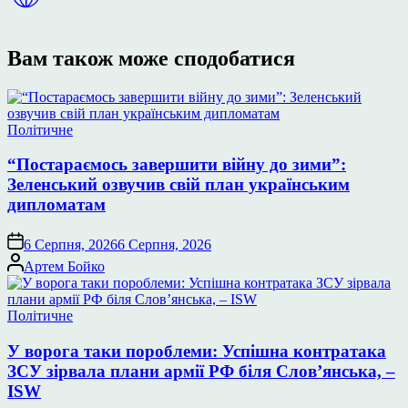
Вам також може сподобатися
Опублікувати
Політичне
у
“Постараємось завершити війну до зими”:
Зеленський озвучив свій план українським
дипломатам
6 Серпня, 2026
6 Серпня, 2026
Опубліковано
Артем Бойко
Опублікувати
Політичне
у
У ворога таки пороблеми: Успішна контратака
ЗСУ зірвала плани армії РФ біля Слов’янська, –
ISW