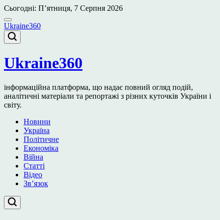
Перейти
Сьогодні: П’ятниця, 7 Серпня 2026
до
вмісту
Ukraine360
Ukraine360
інформаційна платформа, що надає повний огляд подій,
аналітичні матеріали та репортажі з різних куточків України і
світу.
Новини
Україна
Політичне
Економіка
Війна
Статті
Відео
Зв’язок