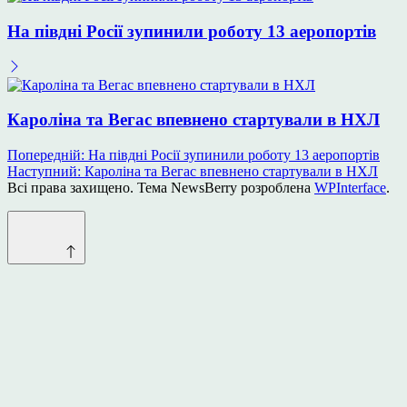
На півдні Росії зупинили роботу 13 аеропортів
Кароліна та Вегас впевнено стартували в НХЛ
Навігація
Попередній:
На півдні Росії зупинили роботу 13 аеропортів
Наступний:
Кароліна та Вегас впевнено стартували в НХЛ
записів
Всі права захищено. Тема NewsBerry розроблена
WPInterface
.