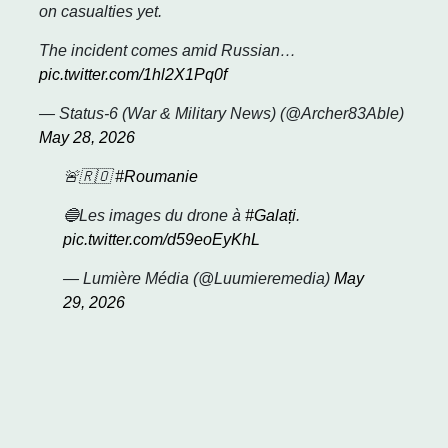
on casualties yet.
The incident comes amid Russian…
pic.twitter.com/1hl2X1Pq0f
— Status-6 (War & Military News) (@Archer83Able)
May 28, 2026
🚨🇷🇴
#Roumanie
🔵Les images du drone à
#Galați
.
pic.twitter.com/d59eoEyKhL
— Lumière Média (@Luumieremedia)
May
29, 2026