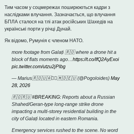
Тим часом у соцмережах поширюються кадри з
наслідками влучання. Зазначається, що влучання
БПЛА сталося на тлі атак російських Шахедів на
українські порти у річці Дунай.
Як відомо, Румунія є членом НАТО.
more footage from Galați 🇷🇴 where a drone hit a
block of flats moments ago…
https://t.co/IfQ2AyExoi
pic.twitter.com/utzu2jPlbg
— Marius🇷🇴🇺🇦🏴‍☠️🇲🇩🇪🇺 (@Pogoloides)
May
28, 2026
🇷🇴🇷🇺
#BREAKING
: Reports about a Russian
Shahed/Geran-type long-range strike drone
impacting a multi-storey residential building in the
city of Galați located in eastern Romania.
Emergency services rushed to the scene. No word