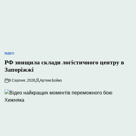
ВІДЕО
ОПУБЛІКУВАТИ
У
РФ знищила склади логістичного центру в
Запоріжжі
9 Серпня, 2026
Артем Бойко
Опубліковано