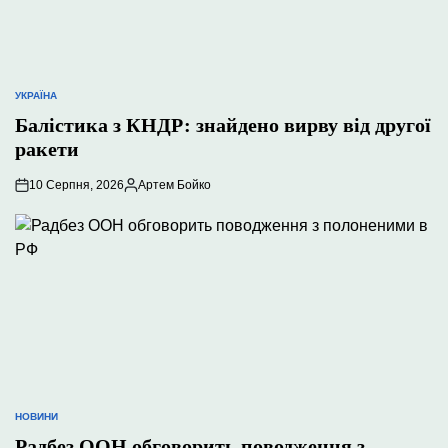
УКРАЇНА
ОПУБЛІКУВАТИ
У
Балістика з КНДР: знайдено вирву від другої
ракети
10 Серпня, 2026
Артем Бойко
Опубліковано
НОВИНИ
ОПУБЛІКУВАТИ
У
Радбез ООН обговорить поводження з