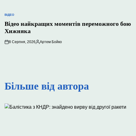
ВІДЕО
ОПУБЛІКУВАТИ
У
Відео найкращих моментів переможного бою
Хижняка
8 Серпня, 2026
Артем Бойко
Опубліковано
Більше від автора