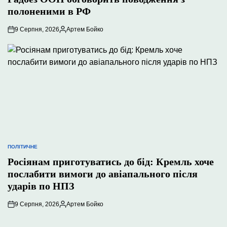
полоненими в РФ
9 Серпня, 2026
Артем Бойко
Опубліковано
ПОЛІТИЧНЕ
ОПУБЛІКУВАТИ
У
Росіянам приготуватись до бід: Кремль хоче
послабити вимоги до авіапального після
ударів по НПЗ
9 Серпня, 2026
Артем Бойко
Опубліковано