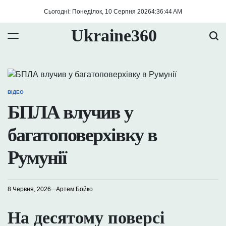
Перейти
Сьогодні: Понеділок, 10 Серпня 2026
4
:
36
:
44
AM
до
вмісту
Ukraine360
ВІДЕО
ОПУБЛІКУВАТИ
У
БПЛА влучив у
багатоповерхівку в
Румунії
8 Червня, 2026
Артем Бойко
На десятому поверсі