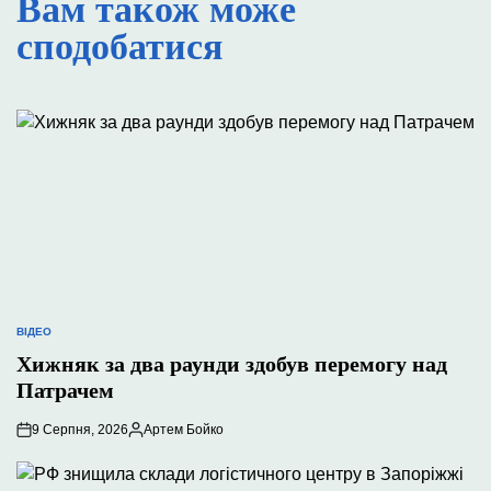
Вам також може
сподобатися
ВІДЕО
ОПУБЛІКУВАТИ
У
Хижняк за два раунди здобув перемогу над
Патрачем
9 Серпня, 2026
Артем Бойко
Опубліковано