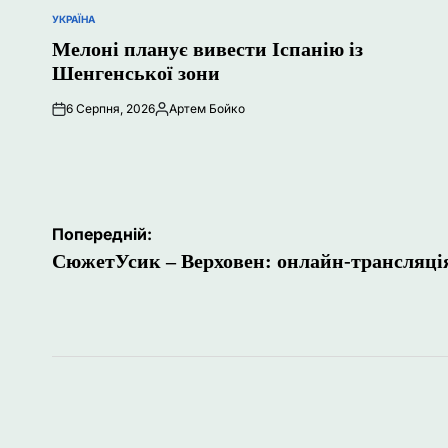
УКРАЇНА
ОПУБЛІКУВАТИ
У
Мелоні планує вивести Іспанію із
Шенгенської зони
6 Серпня, 2026
Артем Бойко
Опубліковано
Навігація
Попередній:
записів
СюжетУсик – Верховен: онлайн-трансляці