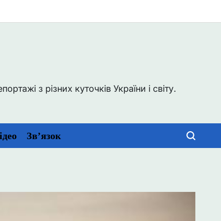
0
ртажі з різних куточків України і світу.
ідео
Зв’язок