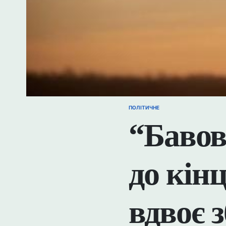
ПОЛІТИЧНЕ
ОПУБЛІКУВАТИ
У
“Бавов
до кін
вдвоє 