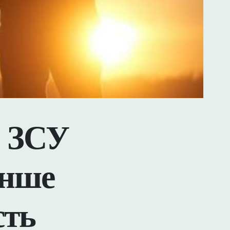
: ЗСУ
енше
сть