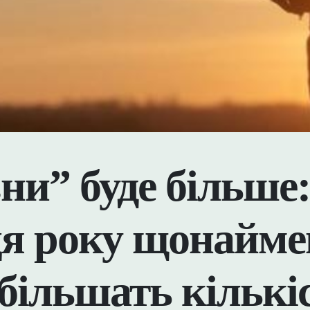
ни” буде більше
ця року щонайм
збільшать кількі