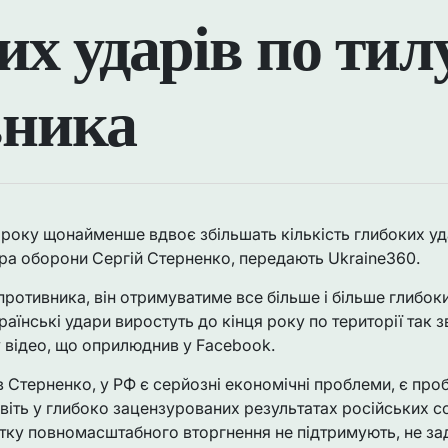
их ударів по тил
вника
я року щонайменше вдвоє збільшать кількість глибоких уд
тра оборони Сергій Стерненко, передають Ukraine360.
ротивника, він отримуватиме все більше і більше глибок
аїнські удари виростуть до кінця року по території так з
 у відео, що оприлюднив у Facebook.
ив Стерненко, у РФ є серйозні економічні проблеми, є про
віть у глибоко зацензурованих результатах російських 
атку повномасштабного вторгнення не підтримують, не з