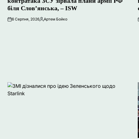
контратака ЗСУ зірвала плани армії РФ
біля Слов’янська, – ISW
6 Серпня, 2026
Артем Бойко
Опубліковано