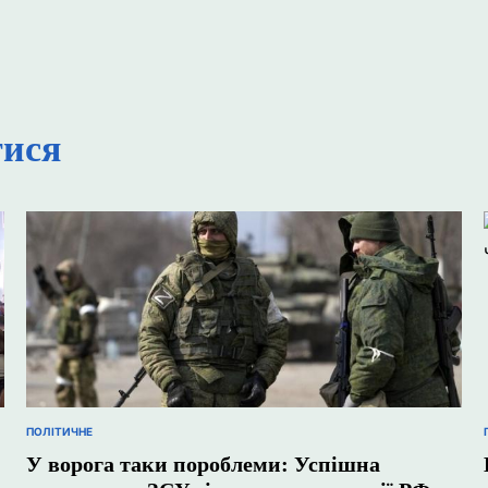
тися
ПОЛІТИЧНЕ
ОПУБЛІКУВАТИ
У
У ворога таки пороблеми: Успішна