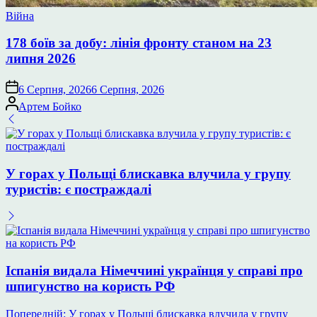
Опублікувати
Війна
у
178 боїв за добу: лінія фронту станом на 23
липня 2026
6 Серпня, 2026
6 Серпня, 2026
Опубліковано
Артем Бойко
У горах у Польщі блискавка влучила у групу
туристів: є постраждалі
Іспанія видала Німеччині українця у справі про
шпигунство на користь РФ
Навігація
Попередній:
У горах у Польщі блискавка влучила у групу