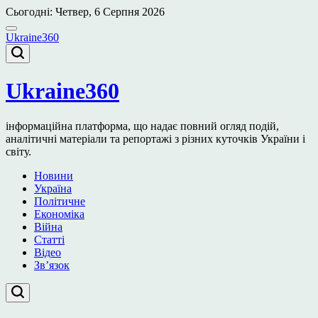
Перейти
Сьогодні: Четвер, 6 Серпня 2026
до
вмісту
Ukraine360
Ukraine360
інформаційна платформа, що надає повний огляд подій,
аналітичні матеріали та репортажі з різних куточків України і
світу.
Новини
Україна
Політичне
Економіка
Війна
Статті
Відео
Зв’язок