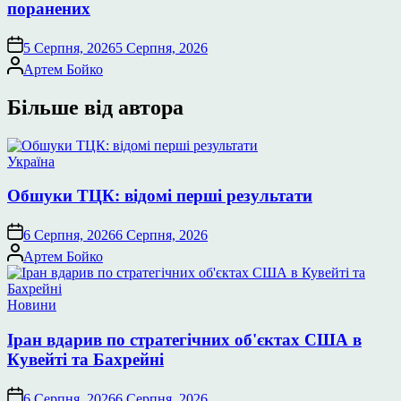
поранених
5 Серпня, 2026
5 Серпня, 2026
Опубліковано
Артем Бойко
Більше від автора
Опублікувати
Україна
у
Обшуки ТЦК: відомі перші результати
6 Серпня, 2026
6 Серпня, 2026
Опубліковано
Артем Бойко
Опублікувати
Новини
у
Іран вдарив по стратегічних об'єктах США в
Кувейті та Бахрейні
6 Серпня, 2026
6 Серпня, 2026