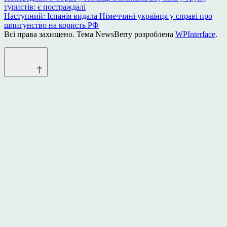
туристів: є постраждалі
записів
Наступний:
Іспанія видала Німеччині українця у справі про
шпигунство на користь РФ
Всі права захищено. Тема NewsBerry розроблена
WPInterface
.