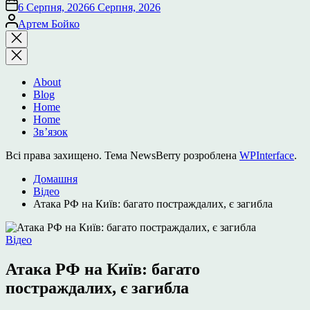
6 Серпня, 2026
6 Серпня, 2026
Опубліковано
Артем Бойко
Закрити
пошук
About
Blog
Home
Home
Зв’язок
Всі права захищено. Тема NewsBerry розроблена
WPInterface
.
Домашня
Відео
Атака РФ на Київ: багато постраждалих, є загибла
Опублікувати
Відео
у
Атака РФ на Київ: багато
постраждалих, є загибла