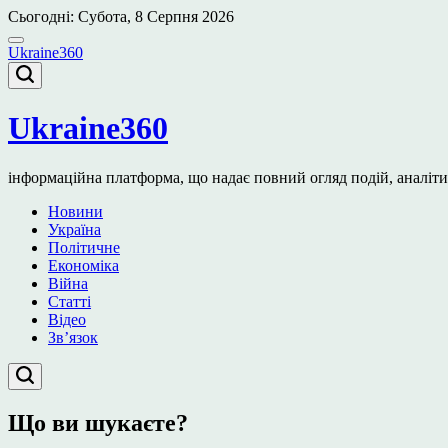
Перейти
Сьогодні: Субота, 8 Серпня 2026
до
вмісту
Ukraine360
Ukraine360
інформаційна платформа, що надає повний огляд подій, аналітичн
Новини
Україна
Політичне
Економіка
Війна
Статті
Відео
Зв’язок
Що ви шукаєте?