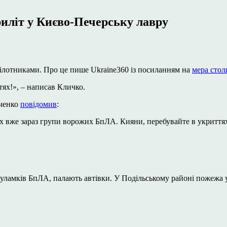
риліт у Києво-Печерську лавру
зпілотниками. Про це пише Ukraine360 із посиланням на
мера стол
ях!», – написав Кличко.
аченко
повідомив
:
цях вже зараз групи ворожих БпЛА. Кияни, перебувайте в укриття
 уламків БпЛА, палають автівки. У Подільському районі пожежа 