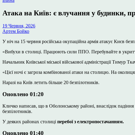
Війна
у
Атака на Київ: є влучання у будинки, п
19 Червня, 2026
Артем Бойко
У ніч на 15 червня російська окупаційна армія атакує Києв бе
«Вибухи в столиці. Працюють сили ППО. Перебувайте в укритт
Начальник Київської міської військової адміністрації Тимур Тк
«Цієї ночі є загроза комбінованої атаки на столицю. На околи
Наразі на Київ летить більше 20 безпілотників.
Оновлено 01:20
Кличко написав, що в Оболонському районі, внаслідок падіння
безпілотників.
У деяких районах столиці
перебої з електропостачанням.
Оновлено 01:40