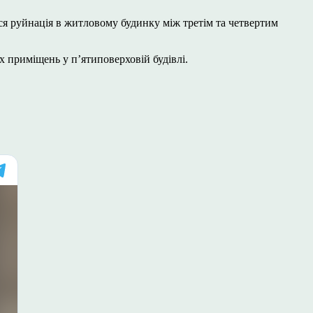
ся руйнація в житловому будинку між третім та четвертим
 приміщень у пʼятиповерховій будівлі.