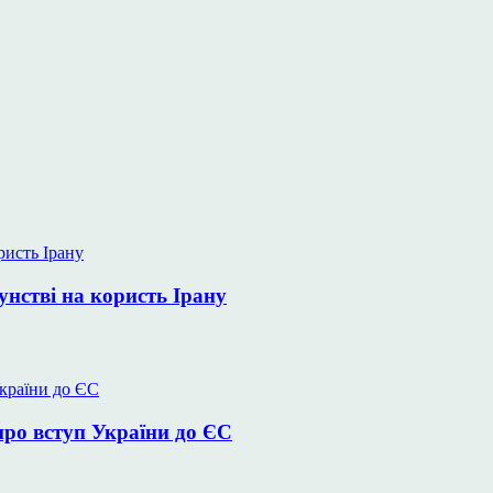
унстві на користь Ірану
про вступ України до ЄС