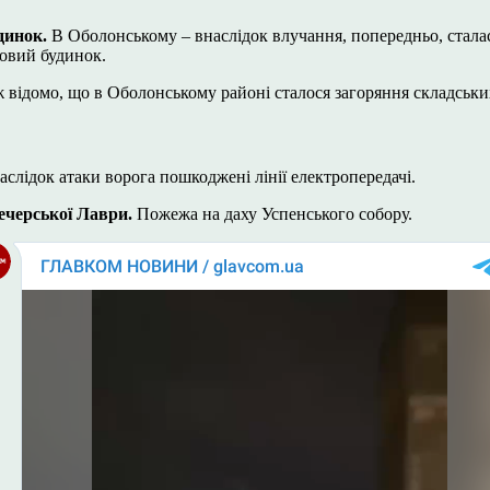
динок.
В Оболонському – внаслідок влучання, попередньо, стала
овий будинок.
відомо, що в Оболонському районі сталося загоряння складських
слідок атаки ворога пошкоджені лінії електропередачі.
ечерської Лаври.
Пожежа на даху Успенського собору.