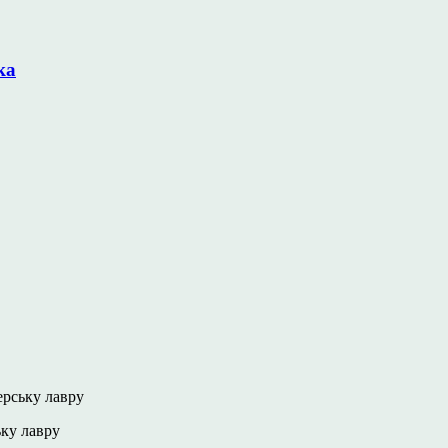
ка
ерську лавру