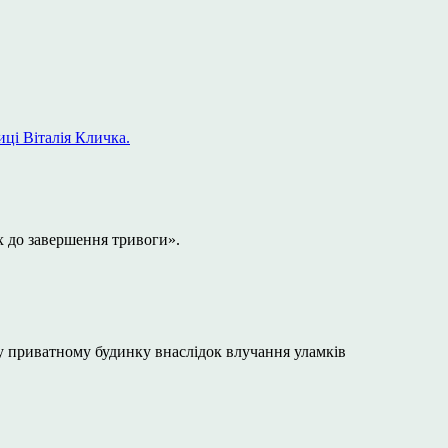
иці Віталія Кличка.
х до завершення тривоги».
у приватному будинку внаслідок влучання уламків