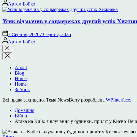
Опубліковано
Артем Бойко
Усик відзначив у соцмережах другий успіх Хижня
7 Серпня, 2026
7 Серпня, 2026
Опубліковано
Артем Бойко
Закрити
пошук
About
Blog
Home
Home
Зв’язок
Всі права захищено. Тема NewsBerry розроблена
WPInterface
.
Домашня
Війна
Атака на Київ: є влучання у будинки, приліт у Києво-Печ
Опублікувати