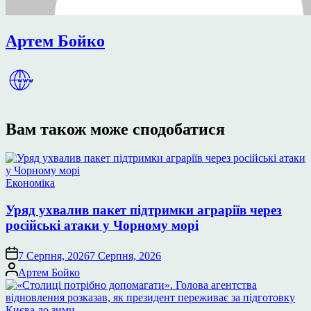
Артем Бойко
Вам також може сподобатися
Опублікувати
Економіка
у
Уряд ухвалив пакет підтримки аграріїв через
російські атаки у Чорному морі
7 Серпня, 2026
7 Серпня, 2026
Опубліковано
Артем Бойко