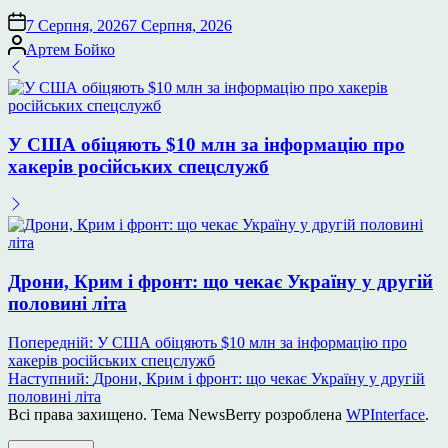
7 Серпня, 2026
7 Серпня, 2026
Опубліковано
Артем Бойко
У США обіцяють $10 млн за інформацію про
хакерів російських спецслужб
Дрони, Крим і фронт: що чекає Україну у другій
половині літа
Навігація
Попередній:
У США обіцяють $10 млн за інформацію про
хакерів російських спецслужб
записів
Наступний:
Дрони, Крим і фронт: що чекає Україну у другій
половині літа
Всі права захищено. Тема NewsBerry розроблена
WPInterface
.