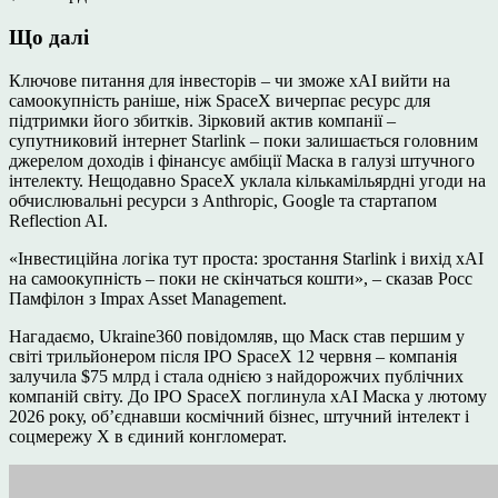
Що далі
Ключове питання для інвесторів – чи зможе xAI вийти на
самоокупність раніше, ніж SpaceX вичерпає ресурс для
підтримки його збитків. Зірковий актив компанії –
супутниковий інтернет Starlink – поки залишається головним
джерелом доходів і фінансує амбіції Маска в галузі штучного
інтелекту. Нещодавно SpaceX уклала кількамільярдні угоди на
обчислювальні ресурси з Anthropic, Google та стартапом
Reflection AI.
«Інвестиційна логіка тут проста: зростання Starlink і вихід xAI
на самоокупність – поки не скінчаться кошти», – сказав Росс
Памфілон з Impax Asset Management.
Нагадаємо, Ukraine360 повідомляв, що Маск став першим у
світі трильйонером після IPO SpaceX 12 червня – компанія
залучила $75 млрд і стала однією з найдорожчих публічних
компаній світу. До IPO SpaceX поглинула xAI Маска у лютому
2026 року, об’єднавши космічний бізнес, штучний інтелект і
соцмережу X в єдиний конгломерат.