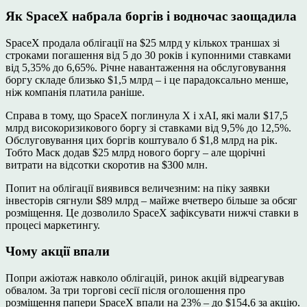
Як SpaceX набрала боргів і водночас заощадила
SpaceX продала облігації на $25 млрд у кількох траншах зі
строками погашення від 5 до 30 років і купонними ставками
від 5,35% до 6,65%. Річне навантаження на обслуговування
боргу складе близько $1,5 млрд – і це парадоксально менше,
ніж компанія платила раніше.
Справа в тому, що SpaceX поглинула X і xAI, які мали $17,5
млрд високоризикового боргу зі ставками від 9,5% до 12,5%.
Обслуговування цих боргів коштувало б $1,8 млрд на рік.
Тобто Маск додав $25 млрд нового боргу – але щорічні
витрати на відсотки скоротив на $300 млн.
Попит на облігації виявився величезним: на піку заявки
інвесторів сягнули $89 млрд – майже вчетверо більше за обсяг
розміщення. Це дозволило SpaceX зафіксувати нижчі ставки в
процесі маркетингу.
Чому акції впали
Попри ажіотаж навколо облігацій, ринок акцій відреагував
обвалом. За три торгові сесії після оголошення про
розміщення папери SpaceX впали на 23% – до $154,6 за акцію.