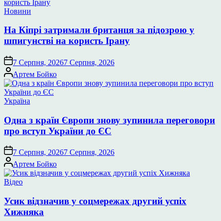
Опублікувати
Новини
у
На Кіпрі затримали британця за підозрою у
шпигунстві на користь Ірану
7 Серпня, 2026
7 Серпня, 2026
Опубліковано
Артем Бойко
Опублікувати
Україна
у
Одна з країн Європи знову зупинила переговори
про вступ України до ЄС
7 Серпня, 2026
7 Серпня, 2026
Опубліковано
Артем Бойко
Опублікувати
Відео
у
Усик відзначив у соцмережах другий успіх
Хижняка