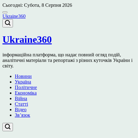
Перейти
Сьогодні: Субота, 8 Серпня 2026
до
вмісту
Ukraine360
Ukraine360
інформаційна платформа, що надає повний огляд подій,
аналітичні матеріали та репортажі з різних куточків України і
світу.
Новини
Україна
Політичне
Економіка
Війна
Статті
Відео
Зв’язок