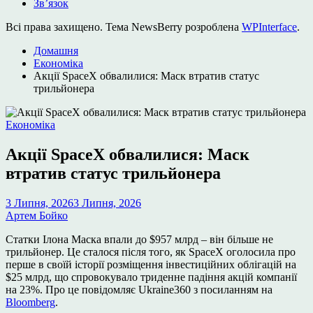
Зв’язок
Всі права захищено. Тема NewsBerry розроблена
WPInterface
.
Домашня
Економіка
Акції SpaceX обвалилися: Маск втратив статус
трильйонера
Опублікувати
Економіка
у
Акції SpaceX обвалилися: Маск
втратив статус трильйонера
3 Липня, 2026
3 Липня, 2026
Артем Бойко
Статки Ілона Маска впали до $957 млрд – він більше не
трильйонер. Це сталося після того, як SpaceX оголосила про
перше в своїй історії розміщення інвестиційних облігацій на
$25 млрд, що спровокувало триденне падіння акцій компанії
на 23%. Про це повідомляє Ukraine360 з посиланням на
Bloomberg
.