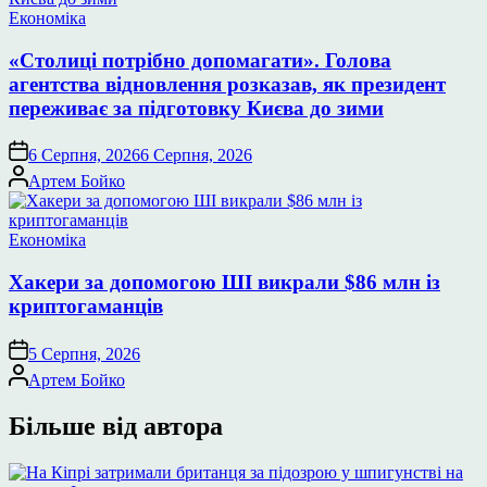
Опублікувати
Економіка
у
«Столиці потрібно допомагати». Голова
агентства відновлення розказав, як президент
переживає за підготовку Києва до зими
6 Серпня, 2026
6 Серпня, 2026
Опубліковано
Артем Бойко
Опублікувати
Економіка
у
Хакери за допомогою ШІ викрали $86 млн із
криптогаманців
5 Серпня, 2026
Опубліковано
Артем Бойко
Більше від автора