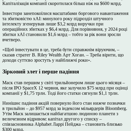
Капіталізація компанії скоротилася більш ніж на $600 млрд.
Інвестори занепокоїлися масштабами боргового навантаження
та збитковістю xAI: минулого року підрозділ штучного
інтелекту згенерував лише $3,2 млрд виручки при
операційних збитках у $6,4 млрд. Для порівняння, у 2024 році
збитки xAI становили $1,6 млрд – тобто за рік вони зросли
вчетверо.
«Щоб інвестувати в це, треба бути справжнім віруючим, –
сказав стратег B. Riley Wealth Арт Хоган. – Треба вірити, що
доходи суттєво зростуть у найближчі роки».
Зірковий злет і перше падіння
Маск став першим у світі трильйонером лише цього місяця –
після IPO SpaceX 12 червня, яке залучило $75 млрд при оцінці
компанії у $1,75 трлн. Тоді його статки сягнули $1,1 трлн.
Нинішнє падіння акцій повернуло його стан нижче позначки
в трильйон – до $957 млрд за індексом мільярдерів Bloomberg.
Утім Маск залишається найбагатшою людиною планети з
величезним відривом: капітал другого у списку –
співзасновника Alphabet Ларрі Пейджа – становить близько
$300 млрд.