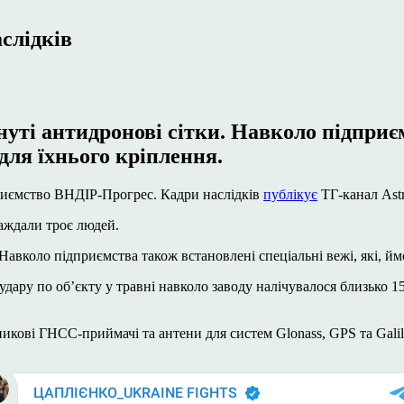
слідків
ті антидронові сітки. Навколо підприєм
для їхнього кріплення.
дприємство ВНДІР-Прогрес. Кадри наслідків
публікує
ТГ-канал Аstr
раждали троє людей.
авколо підприємства також встановлені спеціальні вежі, які, йм
ару по об’єкту у травні навколо заводу налічувалося близько 15
икові ГНСС-приймачі та антени для систем Glonass, GPS та Galil