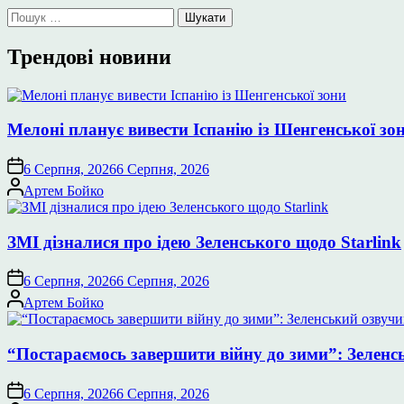
Пошук:
Трендові новини
Мелоні планує вивести Іспанію із Шенгенської зо
6 Серпня, 2026
6 Серпня, 2026
Опубліковано
Артем Бойко
ЗМІ дізналися про ідею Зеленського щодо Starlink
6 Серпня, 2026
6 Серпня, 2026
Опубліковано
Артем Бойко
“Постараємось завершити війну до зими”: Зеленс
6 Серпня, 2026
6 Серпня, 2026