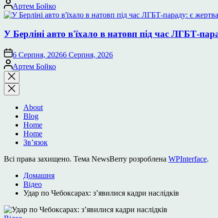
Опубліковано
Артем Бойко
У Берліні авто в'їхало в натовп під час ЛГБТ-пар
6 Серпня, 2026
6 Серпня, 2026
Опубліковано
Артем Бойко
Закрити
пошук
About
Blog
Home
Home
Зв’язок
Всі права захищено. Тема NewsBerry розроблена
WPInterface
.
Домашня
Відео
Удар по Чебоксарах: зʼявилися кадри наслідків
Опублікувати